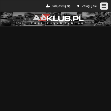
Zarejestruj się
Zaloguj się