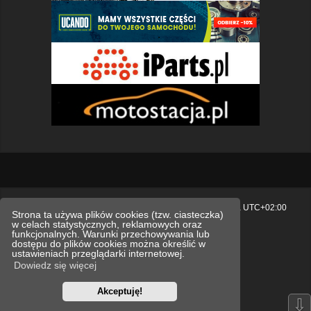
Strona główna
Usuń ciasteczka witryny
Strefa czasowa
UTC+02:00
Strona ta używa plików cookies (tzw. ciasteczka)
w celach statystycznych, reklamowych oraz
Polityka prywatności.
funkcjonalnych. Warunki przechowywania lub
dostępu do plików cookies można określić w
Technologię dostarcza
phpBB
® Forum Software © phpBB Limited
ustawieniach przeglądarki internetowej.
Polski pakiet językowy dostarcza
phpBB.pl
Dowiedz się więcej
Style
we_universal
created by INVENTEA & v12mike
Akceptuję!
Optimized by:
phpBB SEO
⇩
Zasady ochrony danych osobowych
Regulamin