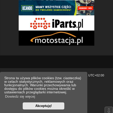
Strona główna
Usuń ciasteczka witryny
Strefa czasowa
UTC+02:00
Strona ta używa plików cookies (tzw. ciasteczka)
w celach statystycznych, reklamowych oraz
Polityka prywatności.
funkcjonalnych. Warunki przechowywania lub
dostępu do plików cookies można określić w
Technologię dostarcza
phpBB
® Forum Software © phpBB Limited
ustawieniach przeglądarki internetowej.
Polski pakiet językowy dostarcza
phpBB.pl
Dowiedz się więcej
Style
we_universal
created by INVENTEA & v12mike
Akceptuję!
Optimized by:
phpBB SEO
⇩
Zasady ochrony danych osobowych
Regulamin