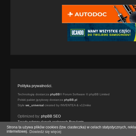
Polityka prywatności.
Technologię dostarcza
phpBB
® Forum Software © phpBB Limited
Polski pakiet językowy dostarcza
phpBB.pl
Style
we_universal
created by INVENTEA & v12mike
Optimized by:
phpBB SEO
Zasady ochrony danych osobowych
Regulamin
Strona ta używa plików cookies (tzw. ciasteczka) w celach statystycznych, r
internetowej.
Dowiedz się więcej