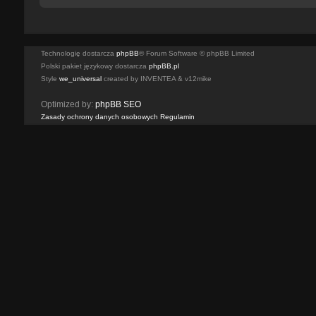
Technologię dostarcza
phpBB
® Forum Software © phpBB Limited
Polski pakiet językowy dostarcza
phpBB.pl
Style
we_universal
created by INVENTEA & v12mike
Optimized by:
phpBB SEO
Zasady ochrony danych osobowych
Regulamin