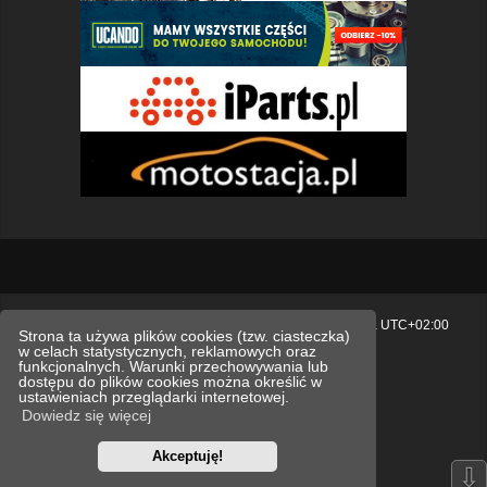
Strona główna
Usuń ciasteczka witryny
Strefa czasowa
UTC+02:00
Strona ta używa plików cookies (tzw. ciasteczka)
w celach statystycznych, reklamowych oraz
Polityka prywatności.
funkcjonalnych. Warunki przechowywania lub
dostępu do plików cookies można określić w
Technologię dostarcza
phpBB
® Forum Software © phpBB Limited
ustawieniach przeglądarki internetowej.
Polski pakiet językowy dostarcza
phpBB.pl
Dowiedz się więcej
Style
we_universal
created by INVENTEA & v12mike
Akceptuję!
Optimized by:
phpBB SEO
⇩
Zasady ochrony danych osobowych
Regulamin