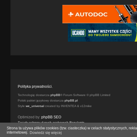
Polityka prywatności.
Technologię dostarcza
phpBB
® Forum Software © phpBB Limited
Polski pakiet językowy dostarcza
phpBB.pl
Style
we_universal
created by INVENTEA & v12mike
Optimized by:
phpBB SEO
Zasady ochrony danych osobowych
Regulamin
Strona ta używa plików cookies (tzw. ciasteczka) w celach statystycznych, r
internetowej.
Dowiedz się więcej