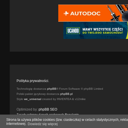
Polityka prywatności.
Technologię dostarcza
phpBB
® Forum Software © phpBB Limited
Polski pakiet językowy dostarcza
phpBB.pl
Style
we_universal
created by INVENTEA & v12mike
Optimized by:
phpBB SEO
Zasady ochrony danych osobowych
Regulamin
Strona ta używa plików cookies (tzw. ciasteczka) w celach statystycznych, r
internetowej.
Dowiedz się więcej