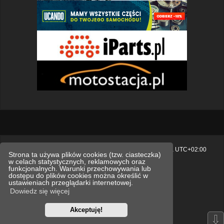
Strona główna
Usuń ciasteczka witryny
Strefa czasowa
UTC+02:00
Strona ta używa plików cookies (tzw. ciasteczka)
w celach statystycznych, reklamowych oraz
Polityka prywatności.
funkcjonalnych. Warunki przechowywania lub
dostępu do plików cookies można określić w
Technologię dostarcza
phpBB
® Forum Software © phpBB Limited
ustawieniach przeglądarki internetowej.
Polski pakiet językowy dostarcza
phpBB.pl
Dowiedz się więcej
Style
we_universal
created by INVENTEA & v12mike
Akceptuję!
Optimized by:
phpBB SEO
⇩
Zasady ochrony danych osobowych
Regulamin