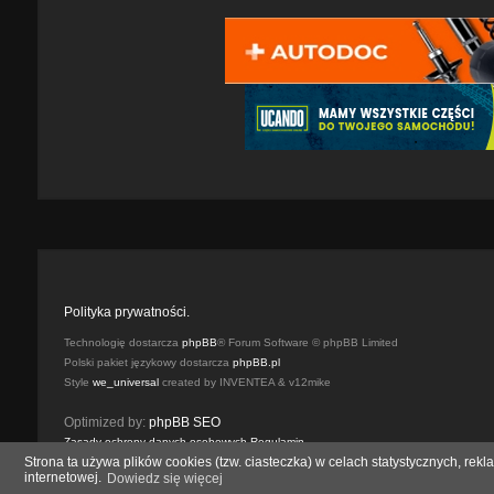
Polityka prywatności.
Technologię dostarcza
phpBB
® Forum Software © phpBB Limited
Polski pakiet językowy dostarcza
phpBB.pl
Style
we_universal
created by INVENTEA & v12mike
Optimized by:
phpBB SEO
Zasady ochrony danych osobowych
Regulamin
Strona ta używa plików cookies (tzw. ciasteczka) w celach statystycznych, r
internetowej.
Dowiedz się więcej