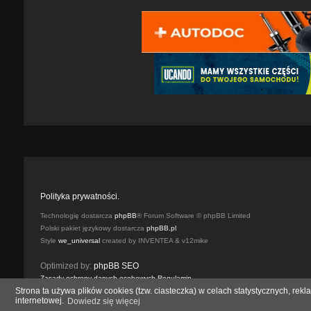
Polityka prywatności.
Technologię dostarcza
phpBB
® Forum Software © phpBB Limited
Polski pakiet językowy dostarcza
phpBB.pl
Style
we_universal
created by INVENTEA & v12mike
Optimized by:
phpBB SEO
Zasady ochrony danych osobowych
Regulamin
Strona ta używa plików cookies (tzw. ciasteczka) w celach statystycznych, r
internetowej.
Dowiedz się więcej