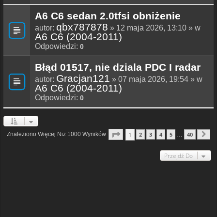
A6 C6 sedan 2.0tfsi obniżenie
qbx787878
autor:
» 12 maja 2026, 13:10 » w
A6 C6 (2004-2011)
Odpowiedzi:
0
Błąd 01517, nie dziala PDC I radar
Gracjan121
autor:
» 07 maja 2026, 19:54 » w
A6 C6 (2004-2011)
Odpowiedzi:
0
Strona
1
Z
40
1
Znaleziono Więcej Niż 1000 Wyników
2
3
4
5
40
…
N
Przejdź Do