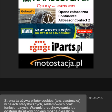
Strona główna
Usuń ciasteczka witryny
Strefa czasowa
UTC+02:00
Strona ta używa plików cookies (tzw. ciasteczka)
w celach statystycznych, reklamowych oraz
Polityka prywatności.
funkcjonalnych. Warunki przechowywania lub
dostępu do plików cookies można określić w
Technologię dostarcza
phpBB
® Forum Software © phpBB Limited