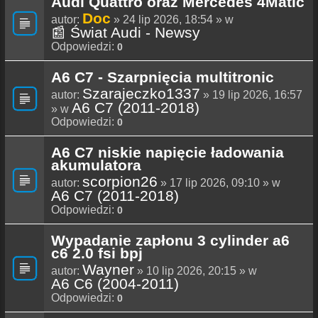
Audi Quattro oraz Mercedes 4Matic
Doc
autor:
» 24 lip 2026, 18:54 » w
📰 Świat Audi - Newsy
Odpowiedzi:
0
A6 C7 - Szarpnięcia multitronic
Szarajeczko1337
autor:
» 19 lip 2026, 16:57
A6 C7 (2011-2018)
» w
Odpowiedzi:
0
A6 C7 niskie napięcie ładowania
akumulatora
scorpion26
autor:
» 17 lip 2026, 09:10 » w
A6 C7 (2011-2018)
Odpowiedzi:
0
Wypadanie zapłonu 3 cylinder a6
c6 2.0 fsi bpj
Wayner
autor:
» 10 lip 2026, 20:15 » w
A6 C6 (2004-2011)
Odpowiedzi:
0