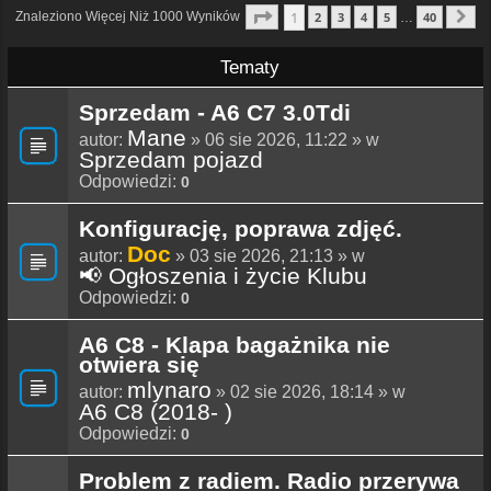
Strona
1
Z
40
1
Znaleziono Więcej Niż 1000 Wyników
2
3
4
5
40
…
N
Tematy
Sprzedam - A6 C7 3.0Tdi
Mane
autor:
» 06 sie 2026, 11:22 » w
Sprzedam pojazd
Odpowiedzi:
0
Konfigurację, poprawa zdjęć.
Doc
autor:
» 03 sie 2026, 21:13 » w
📢 Ogłoszenia i życie Klubu
Odpowiedzi:
0
A6 C8 - Klapa bagażnika nie
otwiera się
mlynaro
autor:
» 02 sie 2026, 18:14 » w
A6 C8 (2018- )
Odpowiedzi:
0
Problem z radiem. Radio przerywa