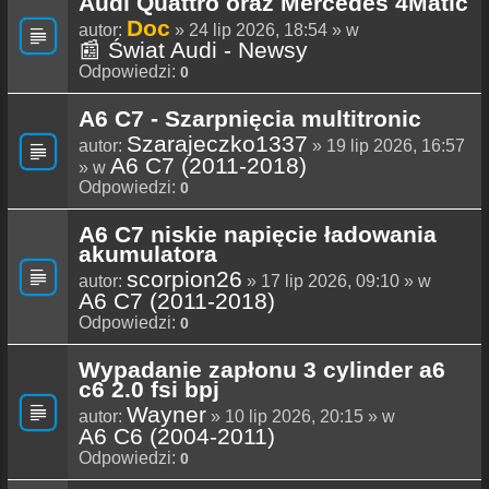
Audi Quattro oraz Mercedes 4Matic
Doc
autor:
» 24 lip 2026, 18:54 » w
📰 Świat Audi - Newsy
Odpowiedzi:
0
A6 C7 - Szarpnięcia multitronic
Szarajeczko1337
autor:
» 19 lip 2026, 16:57
A6 C7 (2011-2018)
» w
Odpowiedzi:
0
A6 C7 niskie napięcie ładowania
akumulatora
scorpion26
autor:
» 17 lip 2026, 09:10 » w
A6 C7 (2011-2018)
Odpowiedzi:
0
Wypadanie zapłonu 3 cylinder a6
c6 2.0 fsi bpj
Wayner
autor:
» 10 lip 2026, 20:15 » w
A6 C6 (2004-2011)
Odpowiedzi:
0