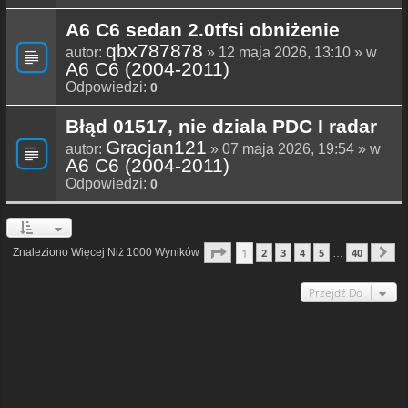
A6 C6 sedan 2.0tfsi obniżenie
qbx787878
autor:
» 12 maja 2026, 13:10 » w
A6 C6 (2004-2011)
Odpowiedzi:
0
Błąd 01517, nie dziala PDC I radar
Gracjan121
autor:
» 07 maja 2026, 19:54 » w
A6 C6 (2004-2011)
Odpowiedzi:
0
Strona
1
Z
40
1
Znaleziono Więcej Niż 1000 Wyników
2
3
4
5
40
…
N
Przejdź Do