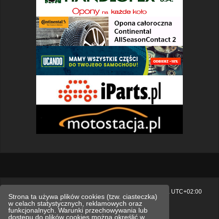
Strona główna
Usuń ciasteczka witryny
Strefa czasowa
UTC+02:00
Strona ta używa plików cookies (tzw. ciasteczka)
w celach statystycznych, reklamowych oraz
Polityka prywatności.
funkcjonalnych. Warunki przechowywania lub
dostępu do plików cookies można określić w
Technologię dostarcza
phpBB
® Forum Software © phpBB Limited