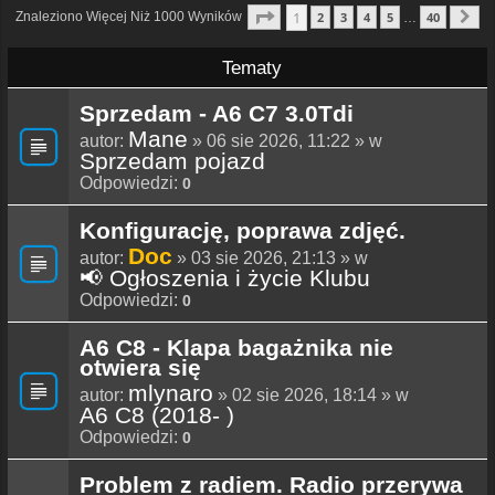
Strona
1
Z
40
1
Znaleziono Więcej Niż 1000 Wyników
2
3
4
5
40
…
N
Tematy
Sprzedam - A6 C7 3.0Tdi
Mane
autor:
» 06 sie 2026, 11:22 » w
Sprzedam pojazd
Odpowiedzi:
0
Konfigurację, poprawa zdjęć.
Doc
autor:
» 03 sie 2026, 21:13 » w
📢 Ogłoszenia i życie Klubu
Odpowiedzi:
0
A6 C8 - Klapa bagażnika nie
otwiera się
mlynaro
autor:
» 02 sie 2026, 18:14 » w
A6 C8 (2018- )
Odpowiedzi:
0
Problem z radiem. Radio przerywa