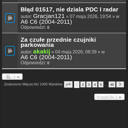
Błąd 01517, nie dziala PDC I radar
Gracjan121
autor:
» 07 maja 2026, 19:54 » w
A6 C6 (2004-2011)
Odpowiedzi:
0
Za czułe przednie czujniki
parkowania
akakij
autor:
» 04 maja 2026, 08:39 » w
A6 C6 (2004-2011)
Odpowiedzi:
0
Strona
1
Z
40
1
Znaleziono Więcej Niż 1000 Wyników
2
3
4
5
40
…
N
Przejdź Do