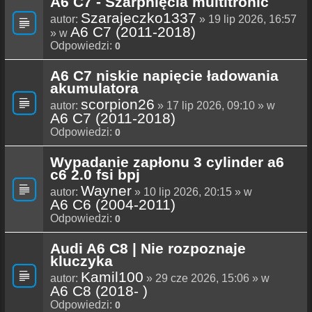
A6 C7 - Szarpnięcia multitronic
Szarajeczko1337
autor:
» 19 lip 2026, 16:57
A6 C7 (2011-2018)
» w
Odpowiedzi:
0
A6 C7 niskie napięcie ładowania
akumulatora
scorpion26
autor:
» 17 lip 2026, 09:10 » w
A6 C7 (2011-2018)
Odpowiedzi:
0
Wypadanie zapłonu 3 cylinder a6
c6 2.0 fsi bpj
Wayner
autor:
» 10 lip 2026, 20:15 » w
A6 C6 (2004-2011)
Odpowiedzi:
0
Audi A6 C8 | Nie rozpoznaje
kluczyka
Kamil100
autor:
» 29 cze 2026, 15:06 » w
A6 C8 (2018- )
Odpowiedzi:
0