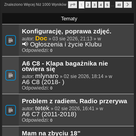
Strona
1
Z
40
1
Znaleziono Więcej Niż 1000 Wyników
2
3
4
5
40
…
N
Tematy
Konfigurację, poprawa zdjęć.
Doc
autor:
» 03 sie 2026, 21:13 » w
📢 Ogłoszenia i życie Klubu
Odpowiedzi:
0
A6 C8 - Klapa bagażnika nie
otwiera się
mlynaro
autor:
» 02 sie 2026, 18:14 » w
A6 C8 (2018- )
Odpowiedzi:
0
Problem z radiem. Radio przerywa
tetek
autor:
» 02 sie 2026, 16:41 » w
A6 C7 (2011-2018)
Odpowiedzi:
0
Mam na zbyciu 18"