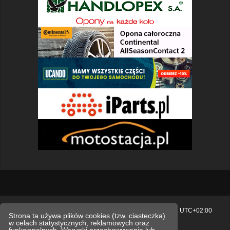
Strona główna
Usuń ciasteczka witryny
Strefa czasowa
UTC+02:00
Strona ta używa plików cookies (tzw. ciasteczka)
w celach statystycznych, reklamowych oraz
Polityka prywatności.
funkcjonalnych. Warunki przechowywania lub