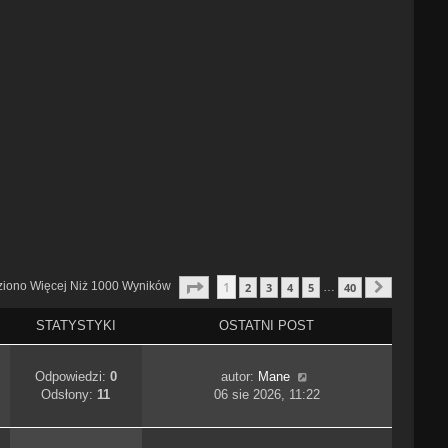
Strona
1
Z
40
1
ziono Więcej Niż 1000 Wyników
2
3
4
5
40
…
Następn
STATYSTYKI
OSTATNI POST
Odpowiedzi:
0
autor:
Mane
Odsłony:
11
06 sie 2026, 11:22