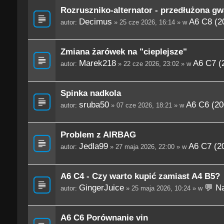
Rozruszniko-alternator - przedłużona gw
Decimus
A6 C8 (2
autor:
» 25 cze 2026, 16:14 » w
Zmiana żarówek na "cieplejsze"
Marek218
A6 C7 (
autor:
» 22 cze 2026, 23:02 » w
Spinka nadkola
sruba50
A6 C6 (20
autor:
» 07 cze 2026, 18:21 » w
Problem z AIRBAG
Jedla99
A6 C7 (2
autor:
» 27 maja 2026, 22:00 » w
A6 C4 - Czy warto kupić zamiast A4 B5?
GingerJuice
💬 Na
autor:
» 25 maja 2026, 10:24 » w
A6 C6 Porównanie vin