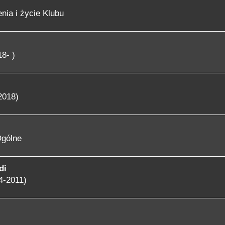
nia i życie Klubu
8- )
2018)
gólne
di
4-2011)