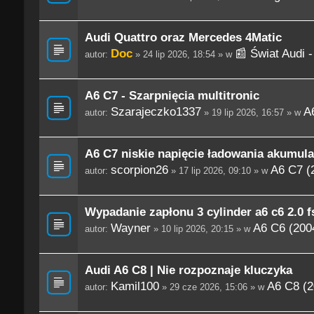
Audi Quattro oraz Mercedes 4Matic
Doc
📰 Świat Audi 
autor:
» 24 lip 2026, 18:54 » w
A6 C7 - Szarpnięcia multitronic
Szarajeczko1337
A
autor:
» 19 lip 2026, 16:57 » w
A6 C7 niskie napięcie ładowania akumula
scorpion26
A6 C7 (
autor:
» 17 lip 2026, 09:10 » w
Wypadanie zapłonu 3 cylinder a6 c6 2.0 fs
Wayner
A6 C6 (200
autor:
» 10 lip 2026, 20:15 » w
Audi A6 C8 | Nie rozpoznaje kluczyka
Kamil100
A6 C8 (2
autor:
» 29 cze 2026, 15:06 » w