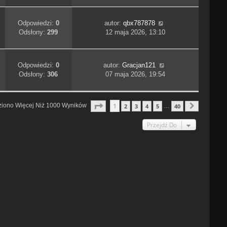
Odpowiedzi:
0
autor:
qbx787878
Odsłony:
299
12 maja 2026, 13:10
Odpowiedzi:
0
autor:
Gracjan121
Odsłony:
306
07 maja 2026, 19:54
Strona
1
Z
40
1
ziono Więcej Niż 1000 Wyników
2
3
4
5
40
…
Następn
Przejdź Do