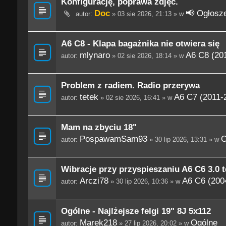
Konfigurację, poprawa zdjęć.
Doc
📢 Ogłosze
autor:
» 03 sie 2026, 21:13 » w
A6 C8 - Klapa bagażnika nie otwiera się
mlynaro
A6 C8 (201
autor:
» 02 sie 2026, 18:14 » w
Problem z radiem. Radio przerywa
tetek
A6 C7 (2011-
autor:
» 02 sie 2026, 16:41 » w
Mam na zbyciu 18"
PospawamSam93
O
autor:
» 30 lip 2026, 13:31 » w
Wibracje przy przyspieszaniu A6 C6 3.0 t
Arczi78
A6 C6 (200
autor:
» 30 lip 2026, 10:36 » w
Ogólne - Najlżejsze felgi 19" 8J 5x112
Marek218
Ogólne
autor:
» 27 lip 2026, 20:02 » w