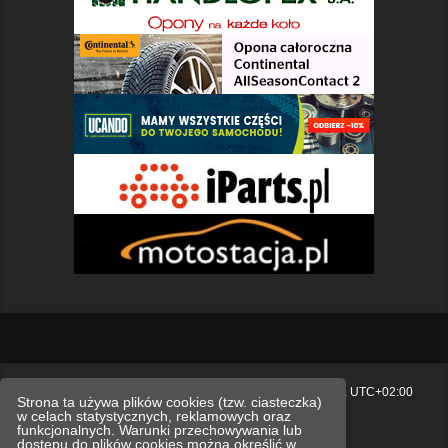
Strona główna
Usuń ciasteczka witryny
Strefa czasowa
UTC+02:00
Strona ta używa plików cookies (tzw. ciasteczka)
w celach statystycznych, reklamowych oraz
Polityka prywatności.
funkcjonalnych. Warunki przechowywania lub
dostępu do plików cookies można określić w
Technologię dostarcza
phpBB
® Forum Software © phpBB Limited