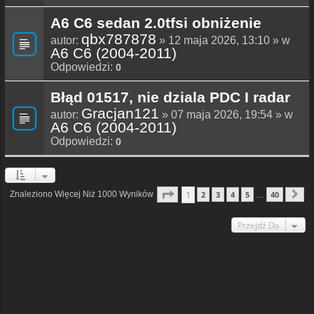
A6 C6 sedan 2.0tfsi obniżenie
qbx787878
autor:
» 12 maja 2026, 13:10 » w
A6 C6 (2004-2011)
Odpowiedzi:
0
Błąd 01517, nie dziala PDC I radar
Gracjan121
autor:
» 07 maja 2026, 19:54 » w
A6 C6 (2004-2011)
Odpowiedzi:
0
Strona
1
Z
40
1
Znaleziono Więcej Niż 1000 Wyników
2
3
4
5
40
…
N
Przejdź Do