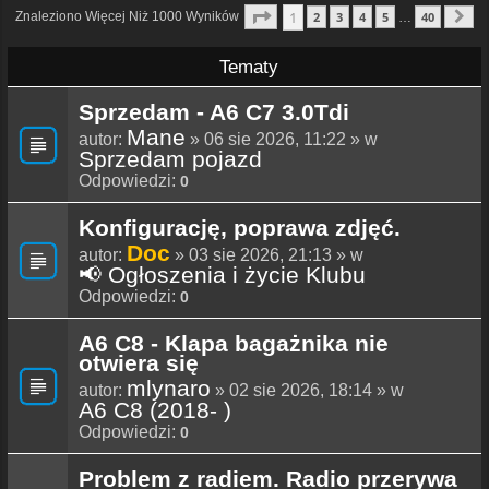
Strona
1
Z
40
1
Znaleziono Więcej Niż 1000 Wyników
2
3
4
5
40
…
N
Tematy
Sprzedam - A6 C7 3.0Tdi
Mane
autor:
» 06 sie 2026, 11:22 » w
Sprzedam pojazd
Odpowiedzi:
0
Konfigurację, poprawa zdjęć.
Doc
autor:
» 03 sie 2026, 21:13 » w
📢 Ogłoszenia i życie Klubu
Odpowiedzi:
0
A6 C8 - Klapa bagażnika nie
otwiera się
mlynaro
autor:
» 02 sie 2026, 18:14 » w
A6 C8 (2018- )
Odpowiedzi:
0
Problem z radiem. Radio przerywa