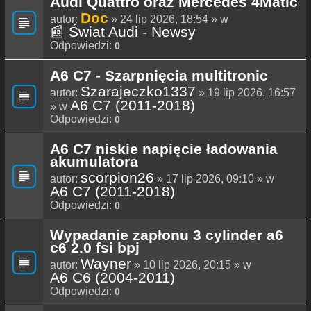
Audi Quattro oraz Mercedes 4Matic
Doc
autor:
» 24 lip 2026, 18:54 » w
📰 Świat Audi - Newsy
Odpowiedzi:
0
A6 C7 - Szarpnięcia multitronic
Szarajeczko1337
autor:
» 19 lip 2026, 16:57
A6 C7 (2011-2018)
» w
Odpowiedzi:
0
A6 C7 niskie napięcie ładowania
akumulatora
scorpion26
autor:
» 17 lip 2026, 09:10 » w
A6 C7 (2011-2018)
Odpowiedzi:
0
Wypadanie zapłonu 3 cylinder a6
c6 2.0 fsi bpj
Wayner
autor:
» 10 lip 2026, 20:15 » w
A6 C6 (2004-2011)
Odpowiedzi:
0