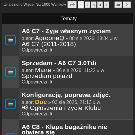
Strona
1
Z
40
1
Znaleziono Więcej Niż 1000 Wyników
2
3
4
5
40
…
N
Tematy
A6 C7 - Żyje własnym życiem
AgrooneQ
autor:
» 08 sie 2026, 18:34 » w
A6 C7 (2011-2018)
Odpowiedzi:
0
Sprzedam - A6 C7 3.0Tdi
Mane
autor:
» 06 sie 2026, 11:22 » w
Sprzedam pojazd
Odpowiedzi:
0
Konfigurację, poprawa zdjęć.
Doc
autor:
» 03 sie 2026, 21:13 » w
📢 Ogłoszenia i życie Klubu
Odpowiedzi:
0
A6 C8 - Klapa bagażnika nie
otwiera się