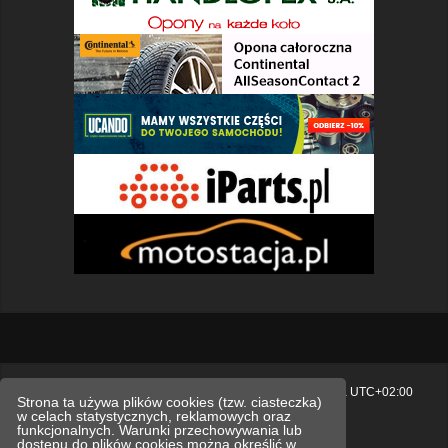
Strona główna
Usuń ciasteczka witryny
Strefa czasowa
UTC+02:00
Strona ta używa plików cookies (tzw. ciasteczka)
w celach statystycznych, reklamowych oraz
Polityka prywatności.
funkcjonalnych. Warunki przechowywania lub
dostępu do plików cookies można określić w
Technologię dostarcza
phpBB
® Forum Software © phpBB Limited