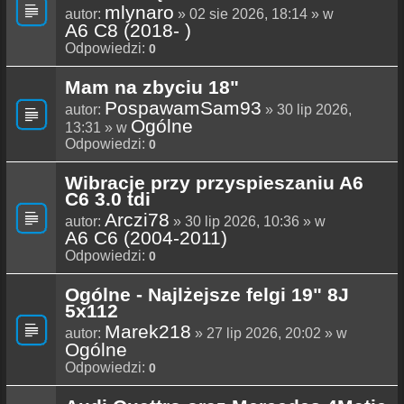
mlynaro
autor:
» 02 sie 2026, 18:14 » w
A6 C8 (2018- )
Odpowiedzi:
0
Mam na zbyciu 18"
PospawamSam93
autor:
» 30 lip 2026,
Ogólne
13:31 » w
Odpowiedzi:
0
Wibracje przy przyspieszaniu A6
C6 3.0 tdi
Arczi78
autor:
» 30 lip 2026, 10:36 » w
A6 C6 (2004-2011)
Odpowiedzi:
0
Ogólne - Najlżejsze felgi 19" 8J
5x112
Marek218
autor:
» 27 lip 2026, 20:02 » w
Ogólne
Odpowiedzi:
0