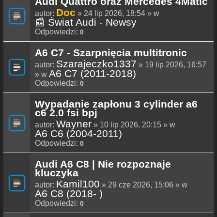
Audi Quattro oraz Mercedes 4Matic
Doc
autor:
» 24 lip 2026, 18:54 » w
📰 Świat Audi - Newsy
Odpowiedzi:
0
A6 C7 - Szarpnięcia multitronic
Szarajeczko1337
autor:
» 19 lip 2026, 16:57
A6 C7 (2011-2018)
» w
Odpowiedzi:
0
Wypadanie zapłonu 3 cylinder a6
c6 2.0 fsi bpj
Wayner
autor:
» 10 lip 2026, 20:15 » w
A6 C6 (2004-2011)
Odpowiedzi:
0
Audi A6 C8 | Nie rozpoznaje
kluczyka
Kamil100
autor:
» 29 cze 2026, 15:06 » w
A6 C8 (2018- )
Odpowiedzi:
0