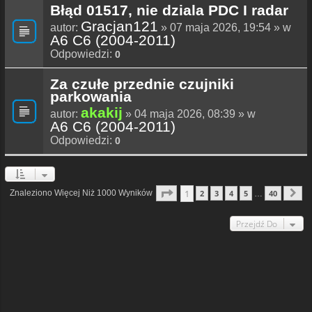
Błąd 01517, nie dziala PDC I radar
Gracjan121
autor:
» 07 maja 2026, 19:54 » w
A6 C6 (2004-2011)
Odpowiedzi:
0
Za czułe przednie czujniki
parkowania
akakij
autor:
» 04 maja 2026, 08:39 » w
A6 C6 (2004-2011)
Odpowiedzi:
0
Strona
1
Z
40
1
Znaleziono Więcej Niż 1000 Wyników
2
3
4
5
40
…
N
Przejdź Do