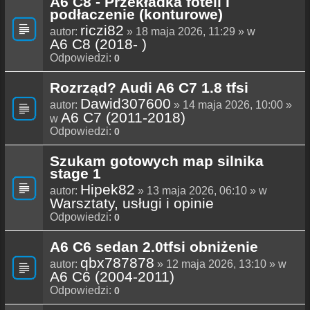
A6 C8 - Przekładka foteli i
podłaczenie (konturowe)
riczi82
autor:
» 18 maja 2026, 11:29 » w
A6 C8 (2018- )
Odpowiedzi:
0
Rozrząd? Audi A6 C7 1.8 tfsi
Dawid307600
autor:
» 14 maja 2026, 10:00 »
A6 C7 (2011-2018)
w
Odpowiedzi:
0
Szukam gotowych map silnika
stage 1
Hipek82
autor:
» 13 maja 2026, 06:10 » w
Warsztaty, usługi i opinie
Odpowiedzi:
0
A6 C6 sedan 2.0tfsi obniżenie
qbx787878
autor:
» 12 maja 2026, 13:10 » w
A6 C6 (2004-2011)
Odpowiedzi:
0