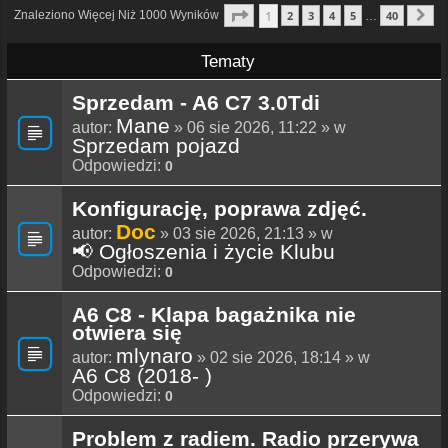
Strona
1
Z
40
1
Znaleziono Więcej Niż 1000 Wyników
2
3
4
5
40
…
N
Tematy
Sprzedam - A6 C7 3.0Tdi
Mane
autor:
» 06 sie 2026, 11:22 » w
Sprzedam pojazd
Odpowiedzi:
0
Konfigurację, poprawa zdjęć.
Doc
autor:
» 03 sie 2026, 21:13 » w
📢 Ogłoszenia i życie Klubu
Odpowiedzi:
0
A6 C8 - Klapa bagażnika nie
otwiera się
mlynaro
autor:
» 02 sie 2026, 18:14 » w
A6 C8 (2018- )
Odpowiedzi:
0
Problem z radiem. Radio przerywa