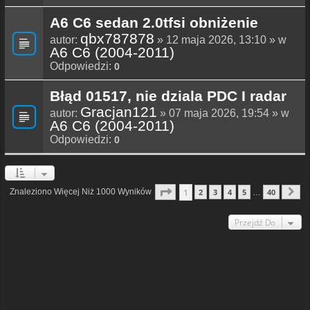
A6 C6 sedan 2.0tfsi obniżenie
qbx787878
autor:
» 12 maja 2026, 13:10 » w
A6 C6 (2004-2011)
Odpowiedzi:
0
Błąd 01517, nie dziala PDC I radar
Gracjan121
autor:
» 07 maja 2026, 19:54 » w
A6 C6 (2004-2011)
Odpowiedzi:
0
Strona
1
Z
40
1
Znaleziono Więcej Niż 1000 Wyników
2
3
4
5
40
…
N
Przejdź Do