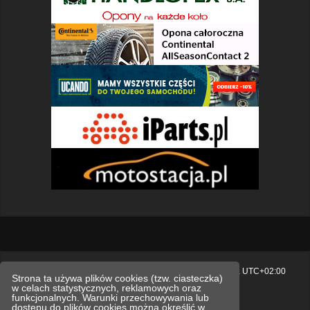
Strona główna
Usuń ciasteczka witryny
Strefa czasowa
UTC+02:00
Strona ta używa plików cookies (tzw. ciasteczka)
w celach statystycznych, reklamowych oraz
Polityka prywatności.
funkcjonalnych. Warunki przechowywania lub
dostępu do plików cookies można określić w
Technologię dostarcza
phpBB
® Forum Software © phpBB Limited