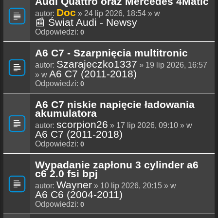
Audi Quattro oraz Mercedes 4Matic
Doc
autor:
» 24 lip 2026, 18:54 » w
📰 Świat Audi - Newsy
Odpowiedzi:
0
A6 C7 - Szarpnięcia multitronic
Szarajeczko1337
autor:
» 19 lip 2026, 16:57
A6 C7 (2011-2018)
» w
Odpowiedzi:
0
A6 C7 niskie napięcie ładowania
akumulatora
scorpion26
autor:
» 17 lip 2026, 09:10 » w
A6 C7 (2011-2018)
Odpowiedzi:
0
Wypadanie zapłonu 3 cylinder a6
c6 2.0 fsi bpj
Wayner
autor:
» 10 lip 2026, 20:15 » w
A6 C6 (2004-2011)
Odpowiedzi:
0