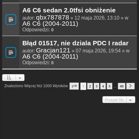
A6 C6 sedan 2.0tfsi obniżenie
qbx787878
autor:
» 12 maja 2026, 13:10 » w
A6 C6 (2004-2011)
Odpowiedzi:
0
Błąd 01517, nie dziala PDC I radar
Gracjan121
autor:
» 07 maja 2026, 19:54 » w
A6 C6 (2004-2011)
Odpowiedzi:
0
Strona
1
Z
40
1
Znaleziono Więcej Niż 1000 Wyników
2
3
4
5
40
…
N
Przejdź Do