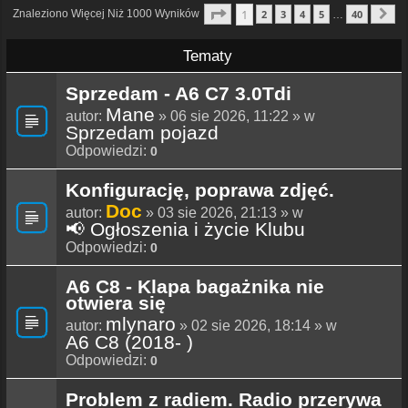
Strona
1
Z
40
1
Znaleziono Więcej Niż 1000 Wyników
2
3
4
5
40
…
N
Tematy
Sprzedam - A6 C7 3.0Tdi
Mane
autor:
» 06 sie 2026, 11:22 » w
Sprzedam pojazd
Odpowiedzi:
0
Konfigurację, poprawa zdjęć.
Doc
autor:
» 03 sie 2026, 21:13 » w
📢 Ogłoszenia i życie Klubu
Odpowiedzi:
0
A6 C8 - Klapa bagażnika nie
otwiera się
mlynaro
autor:
» 02 sie 2026, 18:14 » w
A6 C8 (2018- )
Odpowiedzi:
0
Problem z radiem. Radio przerywa