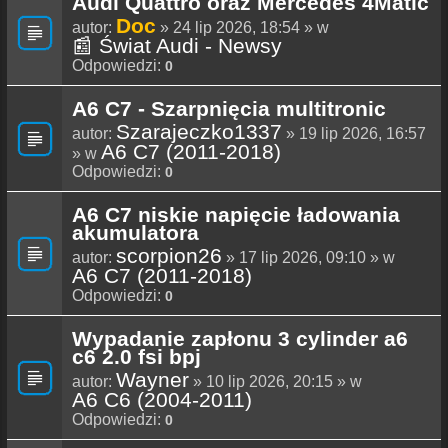
Audi Quattro oraz Mercedes 4Matic
Doc
autor:
» 24 lip 2026, 18:54 » w
📰 Świat Audi - Newsy
Odpowiedzi:
0
A6 C7 - Szarpnięcia multitronic
Szarajeczko1337
autor:
» 19 lip 2026, 16:57
A6 C7 (2011-2018)
» w
Odpowiedzi:
0
A6 C7 niskie napięcie ładowania
akumulatora
scorpion26
autor:
» 17 lip 2026, 09:10 » w
A6 C7 (2011-2018)
Odpowiedzi:
0
Wypadanie zapłonu 3 cylinder a6
c6 2.0 fsi bpj
Wayner
autor:
» 10 lip 2026, 20:15 » w
A6 C6 (2004-2011)
Odpowiedzi:
0