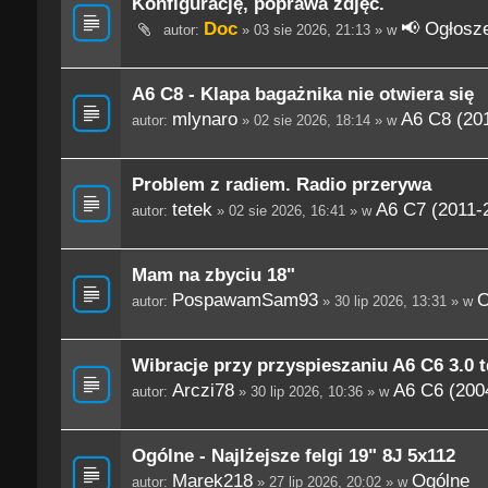
Konfigurację, poprawa zdjęć.
Doc
📢 Ogłosze
autor:
» 03 sie 2026, 21:13 » w
A6 C8 - Klapa bagażnika nie otwiera się
mlynaro
A6 C8 (201
autor:
» 02 sie 2026, 18:14 » w
Problem z radiem. Radio przerywa
tetek
A6 C7 (2011-
autor:
» 02 sie 2026, 16:41 » w
Mam na zbyciu 18"
PospawamSam93
O
autor:
» 30 lip 2026, 13:31 » w
Wibracje przy przyspieszaniu A6 C6 3.0 t
Arczi78
A6 C6 (200
autor:
» 30 lip 2026, 10:36 » w
Ogólne - Najlżejsze felgi 19" 8J 5x112
Marek218
Ogólne
autor:
» 27 lip 2026, 20:02 » w