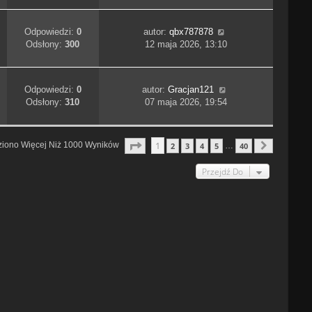
Odpowiedzi:
0
autor:
qbx787878
Odsłony:
300
12 maja 2026, 13:10
Odpowiedzi:
0
autor:
Gracjan121
Odsłony:
310
07 maja 2026, 19:54
Strona
1
Z
40
1
ziono Więcej Niż 1000 Wyników
2
3
4
5
40
…
Następn
Przejdź Do