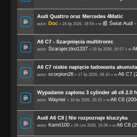
Audi Quattro oraz Mercedes 4Matic
Doc
📰 Świat Audi 
autor:
» 24 lip 2026, 18:54 » w
A6 C7 - Szarpnięcia multitronic
Szarajeczko1337
A
autor:
» 19 lip 2026, 16:57 » w
A6 C7 niskie napięcie ładowania akumula
scorpion26
A6 C7 (
autor:
» 17 lip 2026, 09:10 » w
Wypadanie zapłonu 3 cylinder a6 c6 2.0 fs
Wayner
A6 C6 (200
autor:
» 10 lip 2026, 20:15 » w
Audi A6 C8 | Nie rozpoznaje kluczyka
Kamil100
A6 C8 (2
autor:
» 29 cze 2026, 15:06 » w