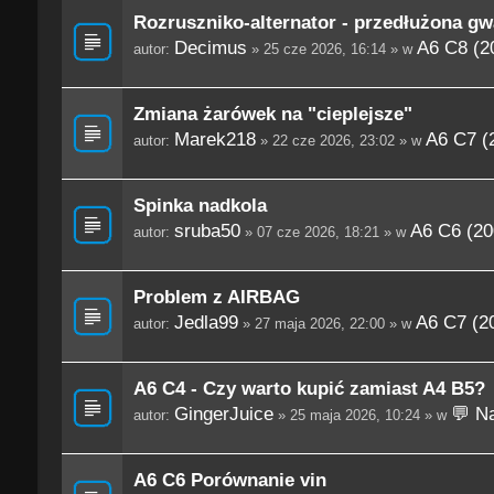
Rozruszniko-alternator - przedłużona gw
Decimus
A6 C8 (2
autor:
» 25 cze 2026, 16:14 » w
Zmiana żarówek na "cieplejsze"
Marek218
A6 C7 (
autor:
» 22 cze 2026, 23:02 » w
Spinka nadkola
sruba50
A6 C6 (20
autor:
» 07 cze 2026, 18:21 » w
Problem z AIRBAG
Jedla99
A6 C7 (2
autor:
» 27 maja 2026, 22:00 » w
A6 C4 - Czy warto kupić zamiast A4 B5?
GingerJuice
💬 Na
autor:
» 25 maja 2026, 10:24 » w
A6 C6 Porównanie vin