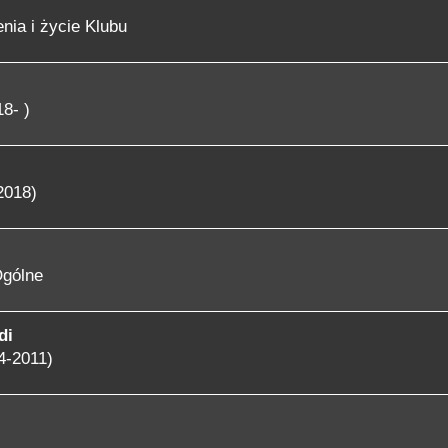
nia i życie Klubu
8- )
2018)
gólne
di
4-2011)