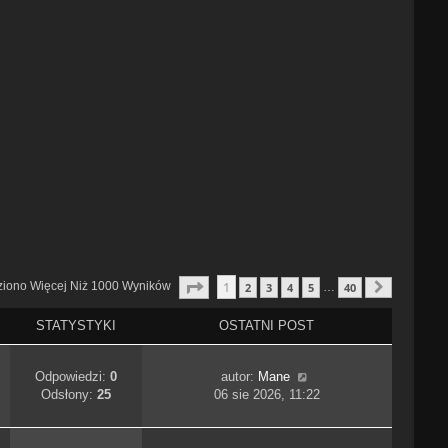
Strona
1
Z
40
1
ziono Więcej Niż 1000 Wyników
2
3
4
5
40
…
Następn
STATYSTYKI
OSTATNI POST
Odpowiedzi:
0
autor:
Mane
Odsłony:
25
06 sie 2026, 11:22