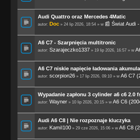
Audi Quattro oraz Mercedes 4Matic
Doc
📰 Świat Audi 
autor:
» 24 lip 2026, 18:54 » w
A6 C7 - Szarpnięcia multitronic
Szarajeczko1337
A
autor:
» 19 lip 2026, 16:57 » w
A6 C7 niskie napięcie ładowania akumula
scorpion26
A6 C7 (
autor:
» 17 lip 2026, 09:10 » w
Wypadanie zapłonu 3 cylinder a6 c6 2.0 fs
Wayner
A6 C6 (200
autor:
» 10 lip 2026, 20:15 » w
Audi A6 C8 | Nie rozpoznaje kluczyka
Kamil100
A6 C8 (2
autor:
» 29 cze 2026, 15:06 » w