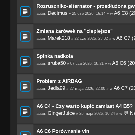
Rozruszniko-alternator - przedłużona gw
Decimus
A6 C8 (2
autor:
» 25 cze 2026, 16:14 » w
Zmiana żarówek na "cieplejsze"
Marek218
A6 C7 (
autor:
» 22 cze 2026, 23:02 » w
Spinka nadkola
sruba50
A6 C6 (20
autor:
» 07 cze 2026, 18:21 » w
Problem z AIRBAG
Jedla99
A6 C7 (2
autor:
» 27 maja 2026, 22:00 » w
A6 C4 - Czy warto kupić zamiast A4 B5?
GingerJuice
💬 Na
autor:
» 25 maja 2026, 10:24 » w
A6 C6 Porównanie vin