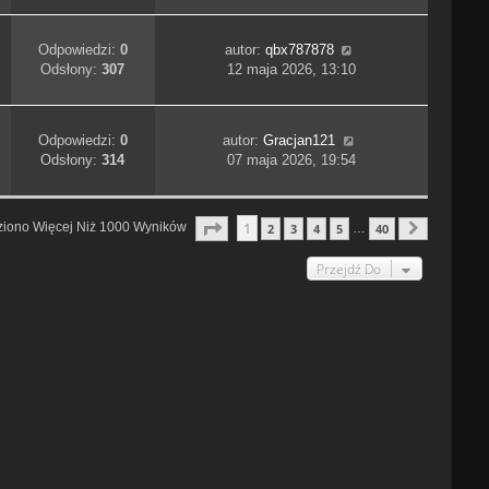
Odpowiedzi:
0
autor:
qbx787878
Odsłony:
307
12 maja 2026, 13:10
Odpowiedzi:
0
autor:
Gracjan121
Odsłony:
314
07 maja 2026, 19:54
Strona
1
Z
40
1
ziono Więcej Niż 1000 Wyników
2
3
4
5
40
…
Następn
Przejdź Do