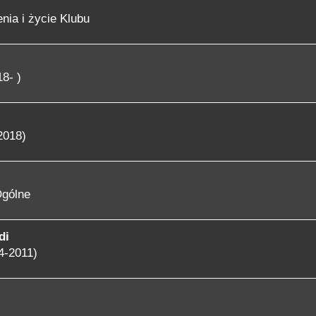
nia i życie Klubu
8- )
2018)
gólne
di
4-2011)