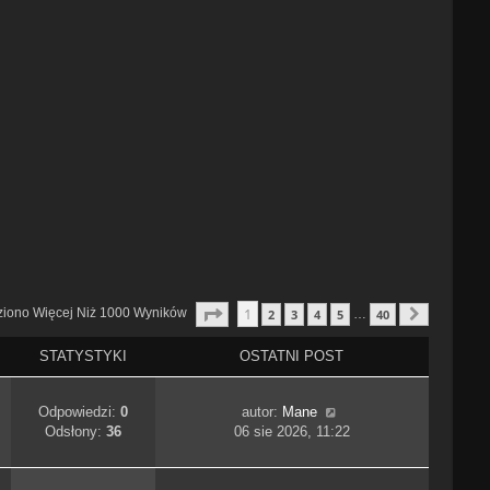
Strona
1
Z
40
1
ziono Więcej Niż 1000 Wyników
2
3
4
5
40
…
Następn
STATYSTYKI
OSTATNI POST
Odpowiedzi:
0
autor:
Mane
Odsłony:
36
06 sie 2026, 11:22