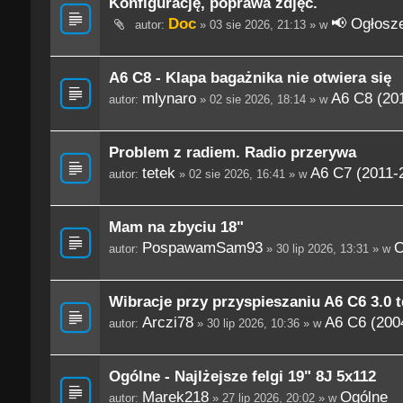
Konfigurację, poprawa zdjęć.
Doc
📢 Ogłosze
autor:
» 03 sie 2026, 21:13 » w
A6 C8 - Klapa bagażnika nie otwiera się
mlynaro
A6 C8 (201
autor:
» 02 sie 2026, 18:14 » w
Problem z radiem. Radio przerywa
tetek
A6 C7 (2011-
autor:
» 02 sie 2026, 16:41 » w
Mam na zbyciu 18"
PospawamSam93
O
autor:
» 30 lip 2026, 13:31 » w
Wibracje przy przyspieszaniu A6 C6 3.0 t
Arczi78
A6 C6 (200
autor:
» 30 lip 2026, 10:36 » w
Ogólne - Najlżejsze felgi 19" 8J 5x112
Marek218
Ogólne
autor:
» 27 lip 2026, 20:02 » w