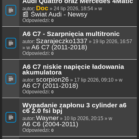
Audi Quattro oraz Mercedes 4Matic
Doc
autor:
» 24 lip 2026, 18:54 » w
📰 Świat Audi - Newsy
Odpowiedzi:
0
A6 C7 - Szarpnięcia multitronic
Szarajeczko1337
autor:
» 19 lip 2026, 16:57
A6 C7 (2011-2018)
» w
Odpowiedzi:
0
A6 C7 niskie napięcie ładowania
akumulatora
scorpion26
autor:
» 17 lip 2026, 09:10 » w
A6 C7 (2011-2018)
Odpowiedzi:
0
Wypadanie zapłonu 3 cylinder a6
c6 2.0 fsi bpj
Wayner
autor:
» 10 lip 2026, 20:15 » w
A6 C6 (2004-2011)
Odpowiedzi:
0