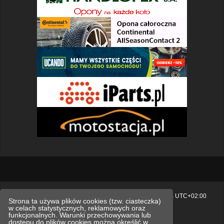
Strona główna
Usuń ciasteczka witryny
Strefa czasowa
UTC+02:00
Strona ta używa plików cookies (tzw. ciasteczka)
w celach statystycznych, reklamowych oraz
Polityka prywatności.
funkcjonalnych. Warunki przechowywania lub
dostępu do plików cookies można określić w
Technologię dostarcza
phpBB
® Forum Software © phpBB Limited