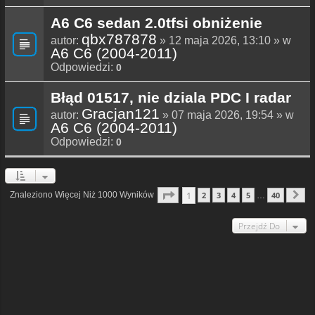
A6 C6 sedan 2.0tfsi obniżenie
qbx787878
autor:
» 12 maja 2026, 13:10 » w
A6 C6 (2004-2011)
Odpowiedzi:
0
Błąd 01517, nie dziala PDC I radar
Gracjan121
autor:
» 07 maja 2026, 19:54 » w
A6 C6 (2004-2011)
Odpowiedzi:
0
Strona
1
Z
40
1
Znaleziono Więcej Niż 1000 Wyników
2
3
4
5
40
…
N
Przejdź Do