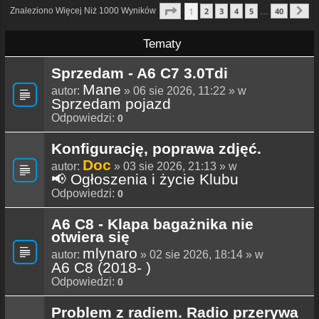
Strona
1
Z
40
1
Znaleziono Więcej Niż 1000 Wyników
2
3
4
5
40
…
N
Tematy
Sprzedam - A6 C7 3.0Tdi
Mane
autor:
» 06 sie 2026, 11:22 » w
Sprzedam pojazd
Odpowiedzi:
0
Konfigurację, poprawa zdjęć.
Doc
autor:
» 03 sie 2026, 21:13 » w
📢 Ogłoszenia i życie Klubu
Odpowiedzi:
0
A6 C8 - Klapa bagażnika nie
otwiera się
mlynaro
autor:
» 02 sie 2026, 18:14 » w
A6 C8 (2018- )
Odpowiedzi:
0
Problem z radiem. Radio przerywa