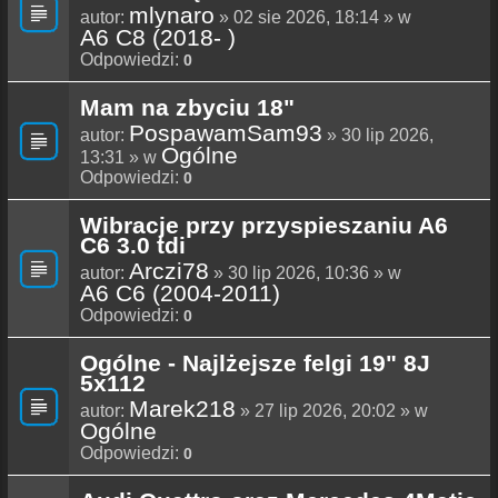
mlynaro
autor:
» 02 sie 2026, 18:14 » w
A6 C8 (2018- )
Odpowiedzi:
0
Mam na zbyciu 18"
PospawamSam93
autor:
» 30 lip 2026,
Ogólne
13:31 » w
Odpowiedzi:
0
Wibracje przy przyspieszaniu A6
C6 3.0 tdi
Arczi78
autor:
» 30 lip 2026, 10:36 » w
A6 C6 (2004-2011)
Odpowiedzi:
0
Ogólne - Najlżejsze felgi 19" 8J
5x112
Marek218
autor:
» 27 lip 2026, 20:02 » w
Ogólne
Odpowiedzi:
0