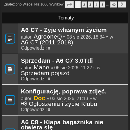
Strona
1
Z
40
1
Znaleziono Więcej Niż 1000 Wyników
2
3
4
5
40
…
N
Tematy
A6 C7 - Żyje własnym życiem
AgrooneQ
autor:
» 08 sie 2026, 18:34 » w
A6 C7 (2011-2018)
Odpowiedzi:
0
Sprzedam - A6 C7 3.0Tdi
Mane
autor:
» 06 sie 2026, 11:22 » w
Sprzedam pojazd
Odpowiedzi:
0
Konfigurację, poprawa zdjęć.
Doc
autor:
» 03 sie 2026, 21:13 » w
📢 Ogłoszenia i życie Klubu
Odpowiedzi:
0
A6 C8 - Klapa bagażnika nie
otwiera się