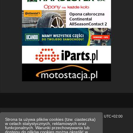
Strona główna
Usuń ciasteczka witryny
Strefa czasowa
UTC+02:00
Strona ta używa plików cookies (tzw. ciasteczka)
w celach statystycznych, reklamowych oraz
Polityka prywatności.
funkcjonalnych. Warunki przechowywania lub
dostępu do plików cookies można określić w
Technologię dostarcza
phpBB
® Forum Software © phpBB Limited