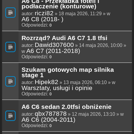
A6 C8 - Przekładka foteli i
podłaczenie (konturowe)
riczi82
autor:
» 18 maja 2026, 11:29 » w
A6 C8 (2018- )
Odpowiedzi:
0
Rozrząd? Audi A6 C7 1.8 tfsi
Dawid307600
autor:
» 14 maja 2026, 10:00 »
A6 C7 (2011-2018)
w
Odpowiedzi:
0
Szukam gotowych map silnika
stage 1
Hipek82
autor:
» 13 maja 2026, 06:10 » w
Warsztaty, usługi i opinie
Odpowiedzi:
0
A6 C6 sedan 2.0tfsi obniżenie
qbx787878
autor:
» 12 maja 2026, 13:10 » w
A6 C6 (2004-2011)
Odpowiedzi:
0