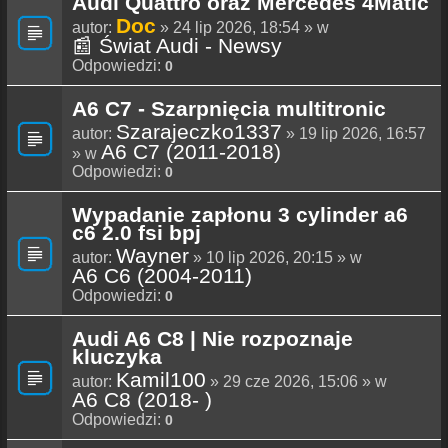
Audi Quattro oraz Mercedes 4Matic
Doc
autor:
» 24 lip 2026, 18:54 » w
📰 Świat Audi - Newsy
Odpowiedzi:
0
A6 C7 - Szarpnięcia multitronic
Szarajeczko1337
autor:
» 19 lip 2026, 16:57
A6 C7 (2011-2018)
» w
Odpowiedzi:
0
Wypadanie zapłonu 3 cylinder a6
c6 2.0 fsi bpj
Wayner
autor:
» 10 lip 2026, 20:15 » w
A6 C6 (2004-2011)
Odpowiedzi:
0
Audi A6 C8 | Nie rozpoznaje
kluczyka
Kamil100
autor:
» 29 cze 2026, 15:06 » w
A6 C8 (2018- )
Odpowiedzi:
0