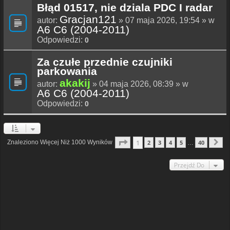
Błąd 01517, nie dziala PDC I radar
Gracjan121
autor:
» 07 maja 2026, 19:54 » w
A6 C6 (2004-2011)
Odpowiedzi:
0
Za czułe przednie czujniki
parkowania
akakij
autor:
» 04 maja 2026, 08:39 » w
A6 C6 (2004-2011)
Odpowiedzi:
0
Strona
1
Z
40
1
Znaleziono Więcej Niż 1000 Wyników
2
3
4
5
40
…
N
Przejdź Do