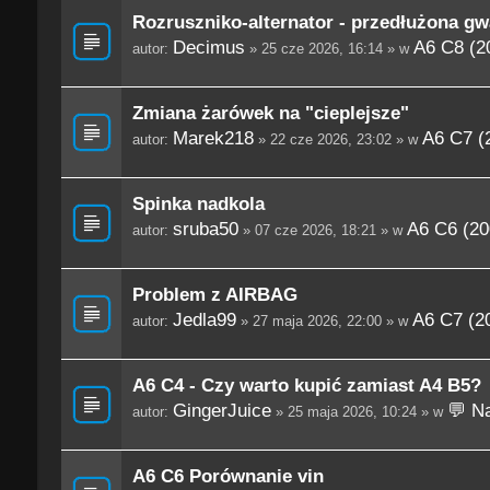
Rozruszniko-alternator - przedłużona gw
Decimus
A6 C8 (2
autor:
» 25 cze 2026, 16:14 » w
Zmiana żarówek na "cieplejsze"
Marek218
A6 C7 (
autor:
» 22 cze 2026, 23:02 » w
Spinka nadkola
sruba50
A6 C6 (20
autor:
» 07 cze 2026, 18:21 » w
Problem z AIRBAG
Jedla99
A6 C7 (2
autor:
» 27 maja 2026, 22:00 » w
A6 C4 - Czy warto kupić zamiast A4 B5?
GingerJuice
💬 Na
autor:
» 25 maja 2026, 10:24 » w
A6 C6 Porównanie vin