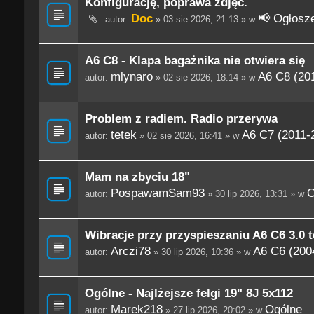
Konfigurację, poprawa zdjęć.
Doc
📢 Ogłosze
autor:
» 03 sie 2026, 21:13 » w
A6 C8 - Klapa bagażnika nie otwiera się
mlynaro
A6 C8 (201
autor:
» 02 sie 2026, 18:14 » w
Problem z radiem. Radio przerywa
tetek
A6 C7 (2011-
autor:
» 02 sie 2026, 16:41 » w
Mam na zbyciu 18"
PospawamSam93
O
autor:
» 30 lip 2026, 13:31 » w
Wibracje przy przyspieszaniu A6 C6 3.0 t
Arczi78
A6 C6 (200
autor:
» 30 lip 2026, 10:36 » w
Ogólne - Najlżejsze felgi 19" 8J 5x112
Marek218
Ogólne
autor:
» 27 lip 2026, 20:02 » w