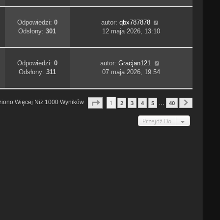
Odpowiedzi:
0
autor:
qbx787878
Odsłony:
301
12 maja 2026, 13:10
Odpowiedzi:
0
autor:
Gracjan121
Odsłony:
311
07 maja 2026, 19:54
Strona
1
Z
40
1
ziono Więcej Niż 1000 Wyników
2
3
4
5
40
…
Następn
Przejdź Do