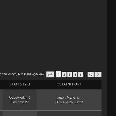
Strona
1
Z
40
1
ziono Więcej Niż 1000 Wyników
2
3
4
5
40
…
Następn
STATYSTYKI
OSTATNI POST
Odpowiedzi:
0
autor:
Mane
Odsłony:
27
06 sie 2026, 11:22