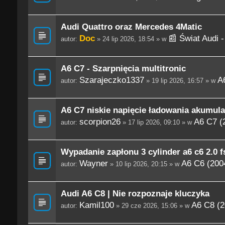
Audi Quattro oraz Mercedes 4Matic
Doc
📰 Świat Audi 
autor:
» 24 lip 2026, 18:54 » w
A6 C7 - Szarpnięcia multitronic
Szarajeczko1337
A
autor:
» 19 lip 2026, 16:57 » w
A6 C7 niskie napięcie ładowania akumula
scorpion26
A6 C7 (
autor:
» 17 lip 2026, 09:10 » w
Wypadanie zapłonu 3 cylinder a6 c6 2.0 fs
Wayner
A6 C6 (200
autor:
» 10 lip 2026, 20:15 » w
Audi A6 C8 | Nie rozpoznaje kluczyka
Kamil100
A6 C8 (2
autor:
» 29 cze 2026, 15:06 » w