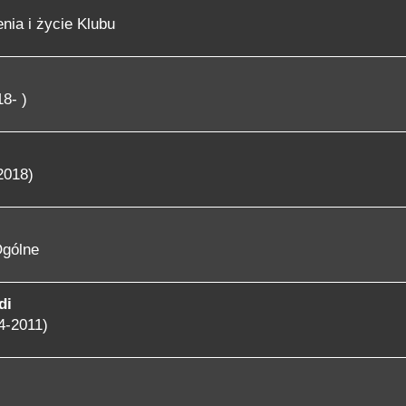
nia i życie Klubu
8- )
2018)
gólne
di
4-2011)