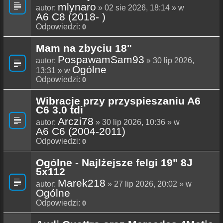
mlynaro
autor:
» 02 sie 2026, 18:14 » w
A6 C8 (2018- )
Odpowiedzi:
0
Mam na zbyciu 18"
PospawamSam93
autor:
» 30 lip 2026,
Ogólne
13:31 » w
Odpowiedzi:
0
Wibracje przy przyspieszaniu A6
C6 3.0 tdi
Arczi78
autor:
» 30 lip 2026, 10:36 » w
A6 C6 (2004-2011)
Odpowiedzi:
0
Ogólne - Najlżejsze felgi 19" 8J
5x112
Marek218
autor:
» 27 lip 2026, 20:02 » w
Ogólne
Odpowiedzi:
0