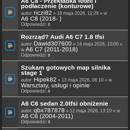
A6 C8 - Przekładka foteli i
podłaczenie (konturowe)
riczi82
autor:
» 18 maja 2026, 11:29 » w
A6 C8 (2018- )
Odpowiedzi:
0
Rozrząd? Audi A6 C7 1.8 tfsi
Dawid307600
autor:
» 14 maja 2026, 10:00 »
A6 C7 (2011-2018)
w
Odpowiedzi:
0
Szukam gotowych map silnika
stage 1
Hipek82
autor:
» 13 maja 2026, 06:10 » w
Warsztaty, usługi i opinie
Odpowiedzi:
0
A6 C6 sedan 2.0tfsi obniżenie
qbx787878
autor:
» 12 maja 2026, 13:10 » w
A6 C6 (2004-2011)
Odpowiedzi:
0