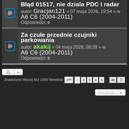
Błąd 01517, nie dziala PDC I radar
Gracjan121
autor:
» 07 maja 2026, 19:54 » w
A6 C6 (2004-2011)
Odpowiedzi:
0
Za czułe przednie czujniki
parkowania
akakij
autor:
» 04 maja 2026, 08:39 » w
A6 C6 (2004-2011)
Odpowiedzi:
0
Strona
1
Z
40
1
Znaleziono Więcej Niż 1000 Wyników
2
3
4
5
40
…
N
Przejdź Do