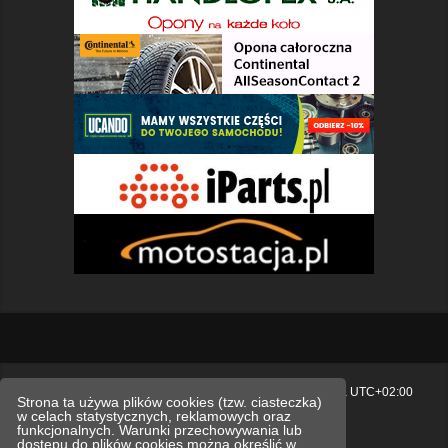
Strona główna
Usuń ciasteczka witryny
Strefa czasowa
UTC+02:00
Strona ta używa plików cookies (tzw. ciasteczka)
w celach statystycznych, reklamowych oraz
Polityka prywatności.
funkcjonalnych. Warunki przechowywania lub
dostępu do plików cookies można określić w
Technologię dostarcza
phpBB
® Forum Software © phpBB Limited