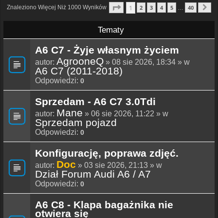
Strona
1
Z
40
1
Znaleziono Więcej Niż 1000 Wyników
2
3
4
5
40
…
N
Tematy
A6 C7 - Żyje własnym życiem
AgrooneQ
autor:
» 08 sie 2026, 18:34 » w
A6 C7 (2011-2018)
Odpowiedzi:
0
Sprzedam - A6 C7 3.0Tdi
Mane
autor:
» 06 sie 2026, 11:22 » w
Sprzedam pojazd
Odpowiedzi:
0
Konfigurację, poprawa zdjęć.
Doc
autor:
» 03 sie 2026, 21:13 » w
Dział Forum Audi A6 / A7
Odpowiedzi:
0
A6 C8 - Klapa bagażnika nie
otwiera się