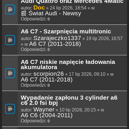
Audi Quattro oraz Mercedes 4Matic
Doc
autor:
» 24 lip 2026, 18:54 » w
📰 Świat Audi - Newsy
Odpowiedzi:
0
A6 C7 - Szarpnięcia multitronic
Szarajeczko1337
autor:
» 19 lip 2026, 16:57
A6 C7 (2011-2018)
» w
Odpowiedzi:
0
A6 C7 niskie napięcie ładowania
akumulatora
scorpion26
autor:
» 17 lip 2026, 09:10 » w
A6 C7 (2011-2018)
Odpowiedzi:
0
Wypadanie zapłonu 3 cylinder a6
c6 2.0 fsi bpj
Wayner
autor:
» 10 lip 2026, 20:15 » w
A6 C6 (2004-2011)
Odpowiedzi:
0