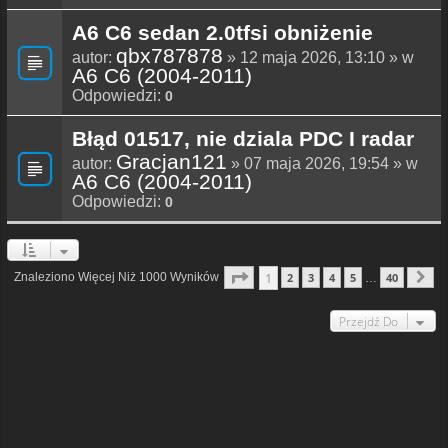
A6 C6 sedan 2.0tfsi obniżenie
qbx787878
autor:
» 12 maja 2026, 13:10 » w
A6 C6 (2004-2011)
Odpowiedzi:
0
Błąd 01517, nie dziala PDC I radar
Gracjan121
autor:
» 07 maja 2026, 19:54 » w
A6 C6 (2004-2011)
Odpowiedzi:
0
Strona
1
Z
40
1
Znaleziono Więcej Niż 1000 Wyników
2
3
4
5
40
…
N
Przejdź Do