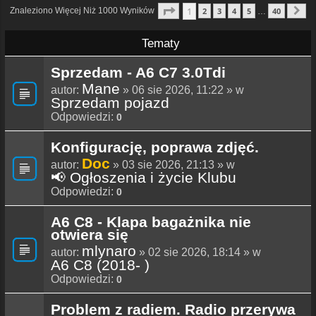
Strona
1
Z
40
1
Znaleziono Więcej Niż 1000 Wyników
2
3
4
5
40
…
N
Tematy
Sprzedam - A6 C7 3.0Tdi
Mane
autor:
» 06 sie 2026, 11:22 » w
Sprzedam pojazd
Odpowiedzi:
0
Konfigurację, poprawa zdjęć.
Doc
autor:
» 03 sie 2026, 21:13 » w
📢 Ogłoszenia i życie Klubu
Odpowiedzi:
0
A6 C8 - Klapa bagażnika nie
otwiera się
mlynaro
autor:
» 02 sie 2026, 18:14 » w
A6 C8 (2018- )
Odpowiedzi:
0
Problem z radiem. Radio przerywa