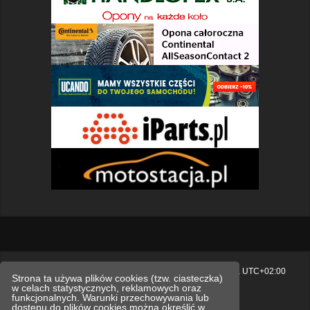
Strona główna
Usuń ciasteczka witryny
Strefa czasowa
UTC+02:00
Strona ta używa plików cookies (tzw. ciasteczka)
w celach statystycznych, reklamowych oraz
Polityka prywatności.
funkcjonalnych. Warunki przechowywania lub
dostępu do plików cookies można określić w
Technologię dostarcza
phpBB
® Forum Software © phpBB Limited