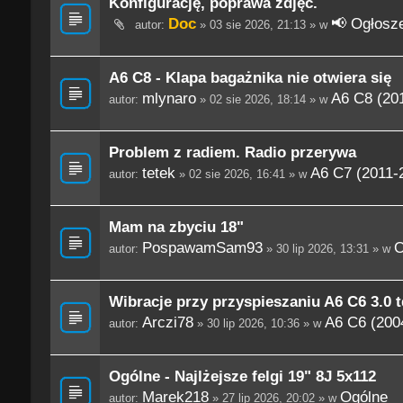
Konfigurację, poprawa zdjęć.
Doc
📢 Ogłosze
autor:
» 03 sie 2026, 21:13 » w
A6 C8 - Klapa bagażnika nie otwiera się
mlynaro
A6 C8 (201
autor:
» 02 sie 2026, 18:14 » w
Problem z radiem. Radio przerywa
tetek
A6 C7 (2011-
autor:
» 02 sie 2026, 16:41 » w
Mam na zbyciu 18"
PospawamSam93
O
autor:
» 30 lip 2026, 13:31 » w
Wibracje przy przyspieszaniu A6 C6 3.0 t
Arczi78
A6 C6 (200
autor:
» 30 lip 2026, 10:36 » w
Ogólne - Najlżejsze felgi 19" 8J 5x112
Marek218
Ogólne
autor:
» 27 lip 2026, 20:02 » w