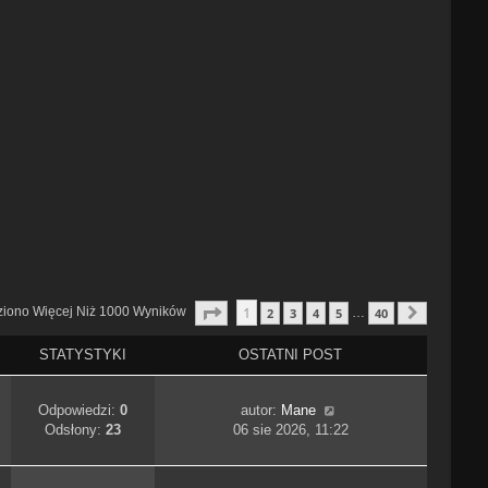
Strona
1
Z
40
1
ziono Więcej Niż 1000 Wyników
2
3
4
5
40
…
Następn
STATYSTYKI
OSTATNI POST
Odpowiedzi:
0
autor:
Mane
Odsłony:
23
06 sie 2026, 11:22