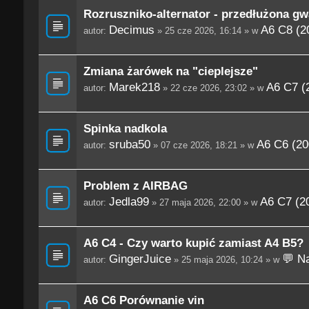
Rozruszniko-alternator - przedłużona gw
Decimus
A6 C8 (2
autor:
» 25 cze 2026, 16:14 » w
Zmiana żarówek na "cieplejsze"
Marek218
A6 C7 (
autor:
» 22 cze 2026, 23:02 » w
Spinka nadkola
sruba50
A6 C6 (20
autor:
» 07 cze 2026, 18:21 » w
Problem z AIRBAG
Jedla99
A6 C7 (2
autor:
» 27 maja 2026, 22:00 » w
A6 C4 - Czy warto kupić zamiast A4 B5?
GingerJuice
💬 Na
autor:
» 25 maja 2026, 10:24 » w
A6 C6 Porównanie vin