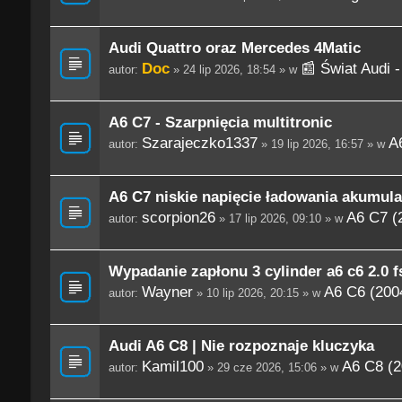
Audi Quattro oraz Mercedes 4Matic
Doc
📰 Świat Audi 
autor:
» 24 lip 2026, 18:54 » w
A6 C7 - Szarpnięcia multitronic
Szarajeczko1337
A
autor:
» 19 lip 2026, 16:57 » w
A6 C7 niskie napięcie ładowania akumula
scorpion26
A6 C7 (
autor:
» 17 lip 2026, 09:10 » w
Wypadanie zapłonu 3 cylinder a6 c6 2.0 fs
Wayner
A6 C6 (200
autor:
» 10 lip 2026, 20:15 » w
Audi A6 C8 | Nie rozpoznaje kluczyka
Kamil100
A6 C8 (2
autor:
» 29 cze 2026, 15:06 » w