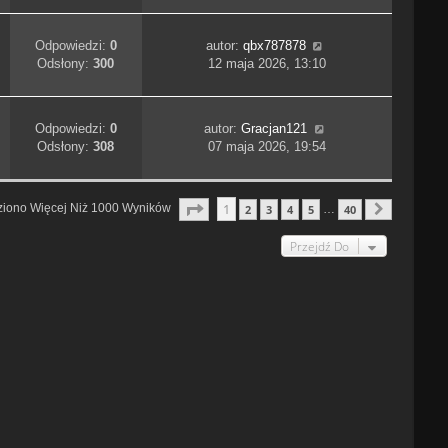
Odpowiedzi:
0
autor:
qbx787878
Odsłony:
300
12 maja 2026, 13:10
Odpowiedzi:
0
autor:
Gracjan121
Odsłony:
308
07 maja 2026, 19:54
Strona
1
Z
40
1
ziono Więcej Niż 1000 Wyników
2
3
4
5
40
…
Następn
Przejdź Do