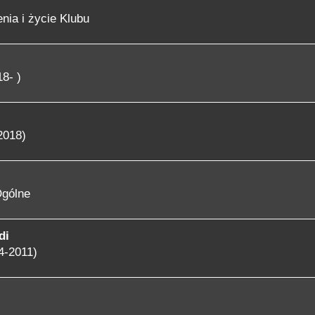
nia i życie Klubu
8- )
2018)
gólne
di
4-2011)