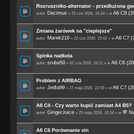
Rozruszniko-alternator - przedłużona gw
Decimus
A6 C8 (2
autor:
» 25 cze 2026, 16:14 » w
Zmiana żarówek na "cieplejsze"
Marek218
A6 C7 (
autor:
» 22 cze 2026, 23:02 » w
Spinka nadkola
sruba50
A6 C6 (20
autor:
» 07 cze 2026, 18:21 » w
Problem z AIRBAG
Jedla99
A6 C7 (2
autor:
» 27 maja 2026, 22:00 » w
A6 C4 - Czy warto kupić zamiast A4 B5?
GingerJuice
💬 Na
autor:
» 25 maja 2026, 10:24 » w
A6 C6 Porównanie vin