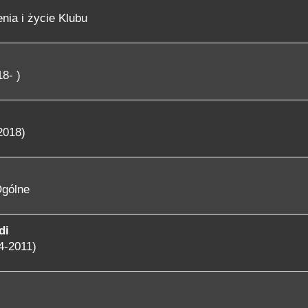
nia i życie Klubu
8- )
2018)
gólne
di
4-2011)