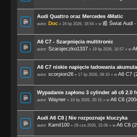
Audi Quattro oraz Mercedes 4Matic
Doc
📰 Świat Audi 
autor:
» 24 lip 2026, 18:54 » w
A6 C7 - Szarpnięcia multitronic
Szarajeczko1337
A
autor:
» 19 lip 2026, 16:57 » w
A6 C7 niskie napięcie ładowania akumula
scorpion26
A6 C7 (
autor:
» 17 lip 2026, 09:10 » w
Wypadanie zapłonu 3 cylinder a6 c6 2.0 fs
Wayner
A6 C6 (200
autor:
» 10 lip 2026, 20:15 » w
Audi A6 C8 | Nie rozpoznaje kluczyka
Kamil100
A6 C8 (2
autor:
» 29 cze 2026, 15:06 » w