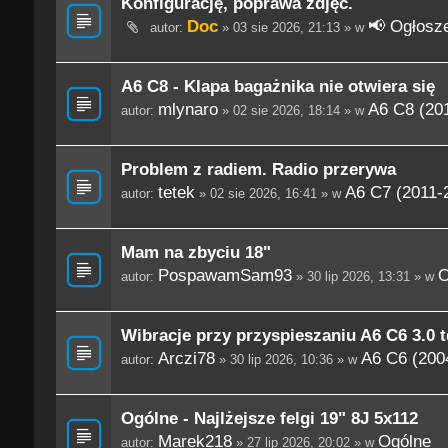
Konfigurację, poprawa zdjęć.
Doc
📢 Ogłosze
autor:
» 03 sie 2026, 21:13 » w
A6 C8 - Klapa bagażnika nie otwiera się
mlynaro
A6 C8 (201
autor:
» 02 sie 2026, 18:14 » w
Problem z radiem. Radio przerywa
tetek
A6 C7 (2011-
autor:
» 02 sie 2026, 16:41 » w
Mam na zbyciu 18"
PospawamSam93
O
autor:
» 30 lip 2026, 13:31 » w
Wibracje przy przyspieszaniu A6 C6 3.0 t
Arczi78
A6 C6 (200
autor:
» 30 lip 2026, 10:36 » w
Ogólne - Najlżejsze felgi 19" 8J 5x112
Marek218
Ogólne
autor:
» 27 lip 2026, 20:02 » w