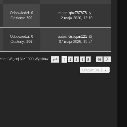
Odpowiedzi:
0
autor:
qbx787878
Odsłony:
300
12 maja 2026, 13:10
Odpowiedzi:
0
autor:
Gracjan121
Odsłony:
306
07 maja 2026, 19:54
Strona
1
Z
40
1
ziono Więcej Niż 1000 Wyników
2
3
4
5
40
…
Następn
Przejdź Do