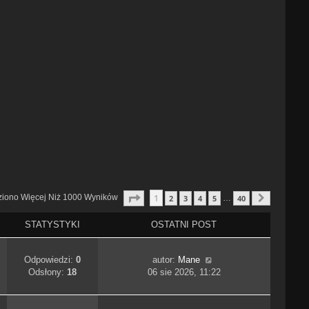
Strona
1
Z
40
1
ziono Więcej Niż 1000 Wyników
2
3
4
5
40
…
Następn
STATYSTYKI
OSTATNI POST
Odpowiedzi:
0
autor:
Mane
Odsłony:
18
06 sie 2026, 11:22