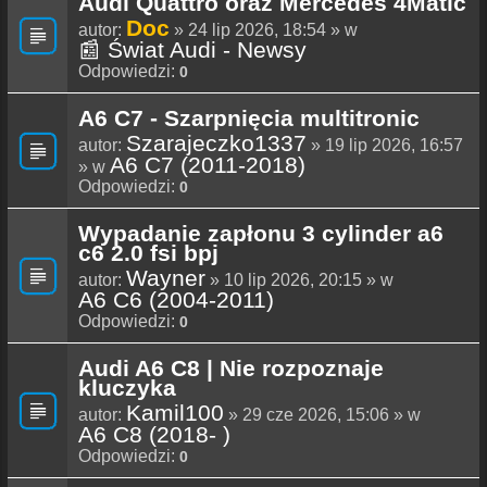
Audi Quattro oraz Mercedes 4Matic
Doc
autor:
» 24 lip 2026, 18:54 » w
📰 Świat Audi - Newsy
Odpowiedzi:
0
A6 C7 - Szarpnięcia multitronic
Szarajeczko1337
autor:
» 19 lip 2026, 16:57
A6 C7 (2011-2018)
» w
Odpowiedzi:
0
Wypadanie zapłonu 3 cylinder a6
c6 2.0 fsi bpj
Wayner
autor:
» 10 lip 2026, 20:15 » w
A6 C6 (2004-2011)
Odpowiedzi:
0
Audi A6 C8 | Nie rozpoznaje
kluczyka
Kamil100
autor:
» 29 cze 2026, 15:06 » w
A6 C8 (2018- )
Odpowiedzi:
0