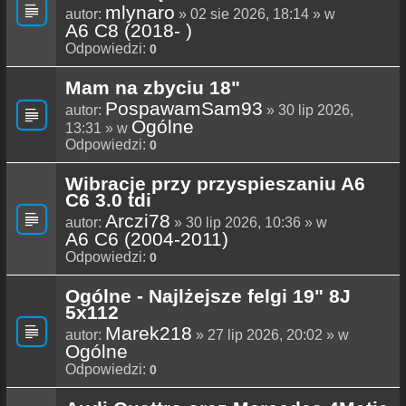
mlynaro
autor:
» 02 sie 2026, 18:14 » w
A6 C8 (2018- )
Odpowiedzi:
0
Mam na zbyciu 18"
PospawamSam93
autor:
» 30 lip 2026,
Ogólne
13:31 » w
Odpowiedzi:
0
Wibracje przy przyspieszaniu A6
C6 3.0 tdi
Arczi78
autor:
» 30 lip 2026, 10:36 » w
A6 C6 (2004-2011)
Odpowiedzi:
0
Ogólne - Najlżejsze felgi 19" 8J
5x112
Marek218
autor:
» 27 lip 2026, 20:02 » w
Ogólne
Odpowiedzi:
0