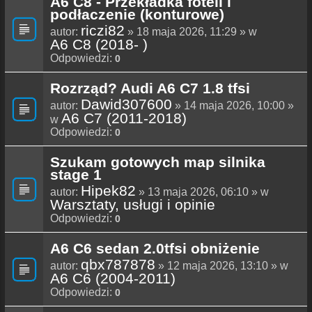
A6 C8 - Przekładka foteli i
podłaczenie (konturowe)
riczi82
autor:
» 18 maja 2026, 11:29 » w
A6 C8 (2018- )
Odpowiedzi:
0
Rozrząd? Audi A6 C7 1.8 tfsi
Dawid307600
autor:
» 14 maja 2026, 10:00 »
A6 C7 (2011-2018)
w
Odpowiedzi:
0
Szukam gotowych map silnika
stage 1
Hipek82
autor:
» 13 maja 2026, 06:10 » w
Warsztaty, usługi i opinie
Odpowiedzi:
0
A6 C6 sedan 2.0tfsi obniżenie
qbx787878
autor:
» 12 maja 2026, 13:10 » w
A6 C6 (2004-2011)
Odpowiedzi:
0