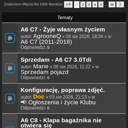
Strona
1
Z
40
1
Znaleziono Więcej Niż 1000 Wyników
2
3
4
5
40
…
N
Tematy
A6 C7 - Żyje własnym życiem
AgrooneQ
autor:
» 08 sie 2026, 18:34 » w
A6 C7 (2011-2018)
Odpowiedzi:
0
Sprzedam - A6 C7 3.0Tdi
Mane
autor:
» 06 sie 2026, 11:22 » w
Sprzedam pojazd
Odpowiedzi:
0
Konfigurację, poprawa zdjęć.
Doc
autor:
» 03 sie 2026, 21:13 » w
📢 Ogłoszenia i życie Klubu
Odpowiedzi:
0
A6 C8 - Klapa bagażnika nie
otwiera się