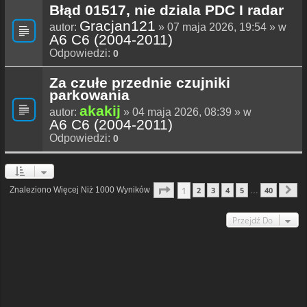
Błąd 01517, nie dziala PDC I radar
Gracjan121
autor:
» 07 maja 2026, 19:54 » w
A6 C6 (2004-2011)
Odpowiedzi:
0
Za czułe przednie czujniki
parkowania
akakij
autor:
» 04 maja 2026, 08:39 » w
A6 C6 (2004-2011)
Odpowiedzi:
0
Strona
1
Z
40
1
Znaleziono Więcej Niż 1000 Wyników
2
3
4
5
40
…
N
Przejdź Do