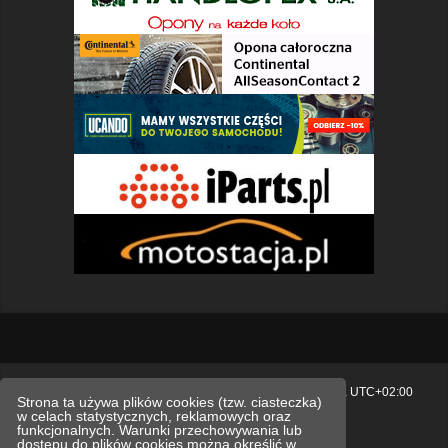
Strona główna
Usuń ciasteczka witryny
Strefa czasowa
UTC+02:00
Strona ta używa plików cookies (tzw. ciasteczka)
w celach statystycznych, reklamowych oraz
Polityka prywatności.
funkcjonalnych. Warunki przechowywania lub
dostępu do plików cookies można określić w
Technologię dostarcza
phpBB
® Forum Software © phpBB Limited