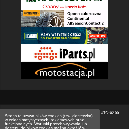
Strona główna
Usuń ciasteczka witryny
Strefa czasowa
UTC+02:00
Strona ta używa plików cookies (tzw. ciasteczka)
w celach statystycznych, reklamowych oraz
Polityka prywatności.
funkcjonalnych. Warunki przechowywania lub
dostępu do plików cookies można określić w
Technologię dostarcza
phpBB
® Forum Software © phpBB Limited