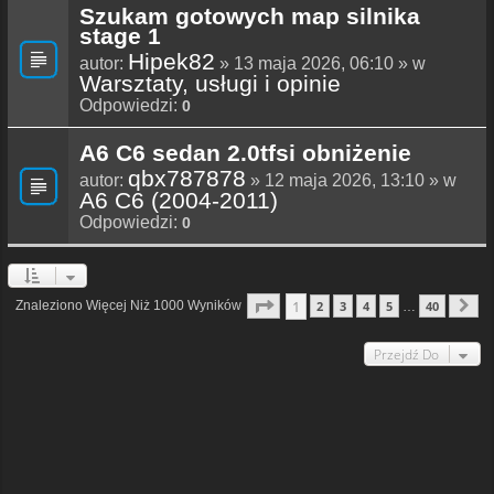
Szukam gotowych map silnika
stage 1
Hipek82
autor:
» 13 maja 2026, 06:10 » w
Warsztaty, usługi i opinie
Odpowiedzi:
0
A6 C6 sedan 2.0tfsi obniżenie
qbx787878
autor:
» 12 maja 2026, 13:10 » w
A6 C6 (2004-2011)
Odpowiedzi:
0
Strona
1
Z
40
1
Znaleziono Więcej Niż 1000 Wyników
2
3
4
5
40
…
N
Przejdź Do