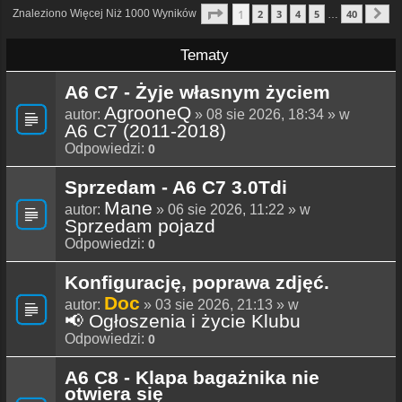
Strona
1
Z
40
1
Znaleziono Więcej Niż 1000 Wyników
2
3
4
5
40
…
N
Tematy
A6 C7 - Żyje własnym życiem
AgrooneQ
autor:
» 08 sie 2026, 18:34 » w
A6 C7 (2011-2018)
Odpowiedzi:
0
Sprzedam - A6 C7 3.0Tdi
Mane
autor:
» 06 sie 2026, 11:22 » w
Sprzedam pojazd
Odpowiedzi:
0
Konfigurację, poprawa zdjęć.
Doc
autor:
» 03 sie 2026, 21:13 » w
📢 Ogłoszenia i życie Klubu
Odpowiedzi:
0
A6 C8 - Klapa bagażnika nie
otwiera się