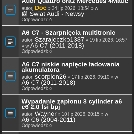
Audi Quattro oraz Mercedes 4Matic
Doc
autor:
» 24 lip 2026, 18:54 » w
📰 Świat Audi - Newsy
Odpowiedzi:
0
A6 C7 - Szarpnięcia multitronic
Szarajeczko1337
autor:
» 19 lip 2026, 16:57
A6 C7 (2011-2018)
» w
Odpowiedzi:
0
A6 C7 niskie napięcie ładowania
akumulatora
scorpion26
autor:
» 17 lip 2026, 09:10 » w
A6 C7 (2011-2018)
Odpowiedzi:
0
Wypadanie zapłonu 3 cylinder a6
c6 2.0 fsi bpj
Wayner
autor:
» 10 lip 2026, 20:15 » w
A6 C6 (2004-2011)
Odpowiedzi:
0