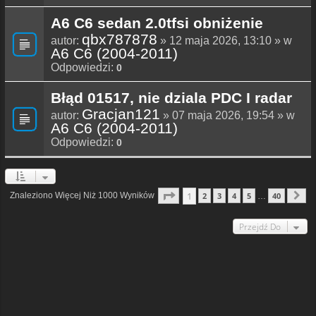
A6 C6 sedan 2.0tfsi obniżenie
qbx787878
autor:
» 12 maja 2026, 13:10 » w
A6 C6 (2004-2011)
Odpowiedzi:
0
Błąd 01517, nie dziala PDC I radar
Gracjan121
autor:
» 07 maja 2026, 19:54 » w
A6 C6 (2004-2011)
Odpowiedzi:
0
Strona
1
Z
40
1
Znaleziono Więcej Niż 1000 Wyników
2
3
4
5
40
…
N
Przejdź Do