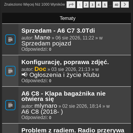
Strona
1
Z
40
1
Znaleziono Więcej Niż 1000 Wyników
2
3
4
5
40
…
N
Tematy
Sprzedam - A6 C7 3.0Tdi
Mane
autor:
» 06 sie 2026, 11:22 » w
Sprzedam pojazd
Odpowiedzi:
0
Konfigurację, poprawa zdjęć.
Doc
autor:
» 03 sie 2026, 21:13 » w
📢 Ogłoszenia i życie Klubu
Odpowiedzi:
0
A6 C8 - Klapa bagażnika nie
otwiera się
mlynaro
autor:
» 02 sie 2026, 18:14 » w
A6 C8 (2018- )
Odpowiedzi:
0
Problem z radiem. Radio przerywa