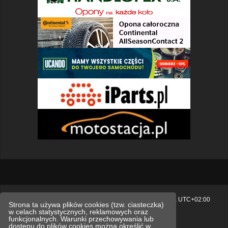
Strona główna
Usuń ciasteczka witryny
Strefa czasowa
UTC+02:00
Strona ta używa plików cookies (tzw. ciasteczka)
w celach statystycznych, reklamowych oraz
Polityka prywatności.
funkcjonalnych. Warunki przechowywania lub
dostępu do plików cookies można określić w
Technologię dostarcza
phpBB
® Forum Software © phpBB Limited