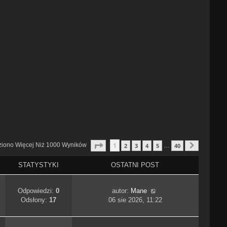
Strona
1
Z
40
1
ziono Więcej Niż 1000 Wyników
2
3
4
5
40
…
Następn
STATYSTYKI
OSTATNI POST
Odpowiedzi:
0
autor:
Mane
Odsłony:
17
06 sie 2026, 11:22