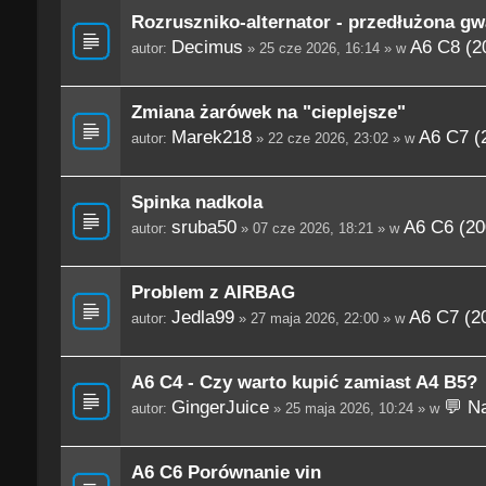
Rozruszniko-alternator - przedłużona gw
Decimus
A6 C8 (2
autor:
» 25 cze 2026, 16:14 » w
Zmiana żarówek na "cieplejsze"
Marek218
A6 C7 (
autor:
» 22 cze 2026, 23:02 » w
Spinka nadkola
sruba50
A6 C6 (20
autor:
» 07 cze 2026, 18:21 » w
Problem z AIRBAG
Jedla99
A6 C7 (2
autor:
» 27 maja 2026, 22:00 » w
A6 C4 - Czy warto kupić zamiast A4 B5?
GingerJuice
💬 Na
autor:
» 25 maja 2026, 10:24 » w
A6 C6 Porównanie vin