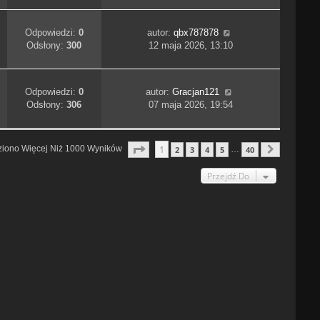
Odpowiedzi:
0
autor:
qbx787878
Odsłony:
300
12 maja 2026, 13:10
Odpowiedzi:
0
autor:
Gracjan121
Odsłony:
306
07 maja 2026, 19:54
Strona
1
Z
40
1
ziono Więcej Niż 1000 Wyników
2
3
4
5
40
…
Następn
Przejdź Do