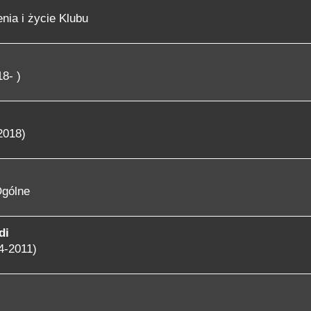
nia i życie Klubu
8- )
2018)
gólne
di
4-2011)