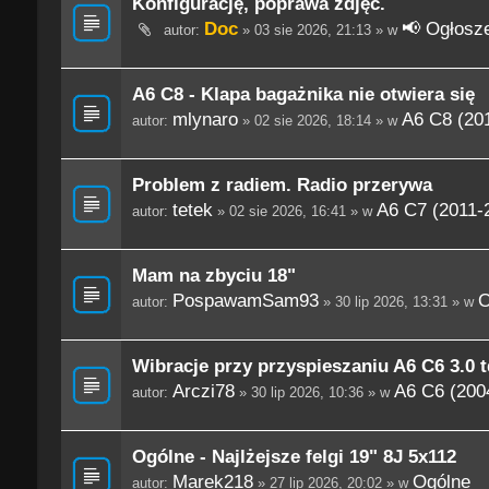
Konfigurację, poprawa zdjęć.
Doc
📢 Ogłosze
autor:
» 03 sie 2026, 21:13 » w
A6 C8 - Klapa bagażnika nie otwiera się
mlynaro
A6 C8 (201
autor:
» 02 sie 2026, 18:14 » w
Problem z radiem. Radio przerywa
tetek
A6 C7 (2011-
autor:
» 02 sie 2026, 16:41 » w
Mam na zbyciu 18"
PospawamSam93
O
autor:
» 30 lip 2026, 13:31 » w
Wibracje przy przyspieszaniu A6 C6 3.0 t
Arczi78
A6 C6 (200
autor:
» 30 lip 2026, 10:36 » w
Ogólne - Najlżejsze felgi 19" 8J 5x112
Marek218
Ogólne
autor:
» 27 lip 2026, 20:02 » w