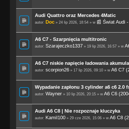
Audi Quattro oraz Mercedes 4Matic
Doc
📰 Świat Audi 
autor:
» 24 lip 2026, 18:54 » w
A6 C7 - Szarpnięcia multitronic
Szarajeczko1337
A
autor:
» 19 lip 2026, 16:57 » w
A6 C7 niskie napięcie ładowania akumula
scorpion26
A6 C7 (
autor:
» 17 lip 2026, 09:10 » w
Wypadanie zapłonu 3 cylinder a6 c6 2.0 fs
Wayner
A6 C6 (200
autor:
» 10 lip 2026, 20:15 » w
Audi A6 C8 | Nie rozpoznaje kluczyka
Kamil100
A6 C8 (2
autor:
» 29 cze 2026, 15:06 » w