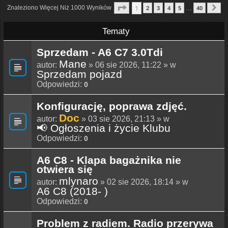
Strona
1
Z
40
1
Znaleziono Więcej Niż 1000 Wyników
2
3
4
5
40
…
N
Tematy
Sprzedam - A6 C7 3.0Tdi
Mane
autor:
» 06 sie 2026, 11:22 » w
Sprzedam pojazd
Odpowiedzi:
0
Konfigurację, poprawa zdjęć.
Doc
autor:
» 03 sie 2026, 21:13 » w
📢 Ogłoszenia i życie Klubu
Odpowiedzi:
0
A6 C8 - Klapa bagażnika nie
otwiera się
mlynaro
autor:
» 02 sie 2026, 18:14 » w
A6 C8 (2018- )
Odpowiedzi:
0
Problem z radiem. Radio przerywa