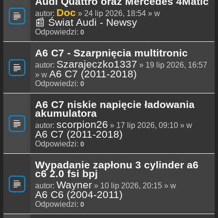
Audi Quattro oraz Mercedes 4Matic
Doc
autor:
» 24 lip 2026, 18:54 » w
📰 Świat Audi - Newsy
Odpowiedzi:
0
A6 C7 - Szarpnięcia multitronic
Szarajeczko1337
autor:
» 19 lip 2026, 16:57
A6 C7 (2011-2018)
» w
Odpowiedzi:
0
A6 C7 niskie napięcie ładowania
akumulatora
scorpion26
autor:
» 17 lip 2026, 09:10 » w
A6 C7 (2011-2018)
Odpowiedzi:
0
Wypadanie zapłonu 3 cylinder a6
c6 2.0 fsi bpj
Wayner
autor:
» 10 lip 2026, 20:15 » w
A6 C6 (2004-2011)
Odpowiedzi:
0