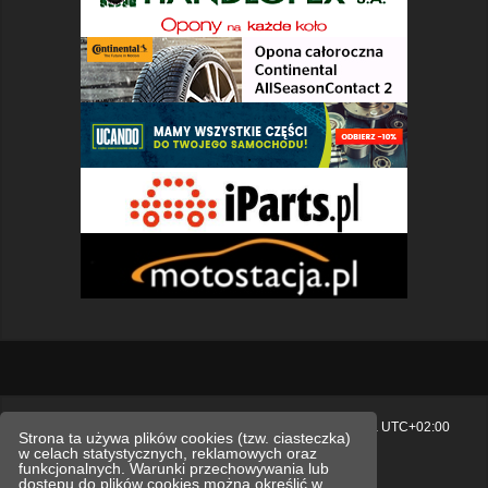
Strona główna
Usuń ciasteczka witryny
Strefa czasowa
UTC+02:00
Strona ta używa plików cookies (tzw. ciasteczka)
w celach statystycznych, reklamowych oraz
Polityka prywatności.
funkcjonalnych. Warunki przechowywania lub
dostępu do plików cookies można określić w
Technologię dostarcza
phpBB
® Forum Software © phpBB Limited