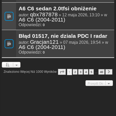
A6 C6 sedan 2.0tfsi obniżenie
qbx787878
autor:
» 12 maja 2026, 13:10 » w
A6 C6 (2004-2011)
Odpowiedzi:
0
Błąd 01517, nie dziala PDC I radar
Gracjan121
autor:
» 07 maja 2026, 19:54 » w
A6 C6 (2004-2011)
Odpowiedzi:
0
Strona
1
Z
40
1
Znaleziono Więcej Niż 1000 Wyników
2
3
4
5
40
…
N
Przejdź Do