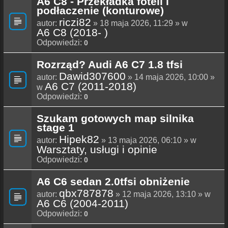
A6 C8 - Przekładka foteli i
podłaczenie (konturowe)
riczi82
autor:
» 18 maja 2026, 11:29 » w
A6 C8 (2018- )
Odpowiedzi:
0
Rozrząd? Audi A6 C7 1.8 tfsi
Dawid307600
autor:
» 14 maja 2026, 10:00 »
A6 C7 (2011-2018)
w
Odpowiedzi:
0
Szukam gotowych map silnika
stage 1
Hipek82
autor:
» 13 maja 2026, 06:10 » w
Warsztaty, usługi i opinie
Odpowiedzi:
0
A6 C6 sedan 2.0tfsi obniżenie
qbx787878
autor:
» 12 maja 2026, 13:10 » w
A6 C6 (2004-2011)
Odpowiedzi:
0