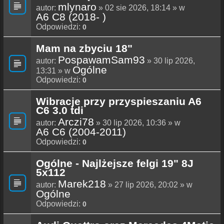
mlynaro
autor:
» 02 sie 2026, 18:14 » w
A6 C8 (2018- )
Odpowiedzi:
0
Mam na zbyciu 18"
PospawamSam93
autor:
» 30 lip 2026,
Ogólne
13:31 » w
Odpowiedzi:
0
Wibracje przy przyspieszaniu A6
C6 3.0 tdi
Arczi78
autor:
» 30 lip 2026, 10:36 » w
A6 C6 (2004-2011)
Odpowiedzi:
0
Ogólne - Najlżejsze felgi 19" 8J
5x112
Marek218
autor:
» 27 lip 2026, 20:02 » w
Ogólne
Odpowiedzi:
0