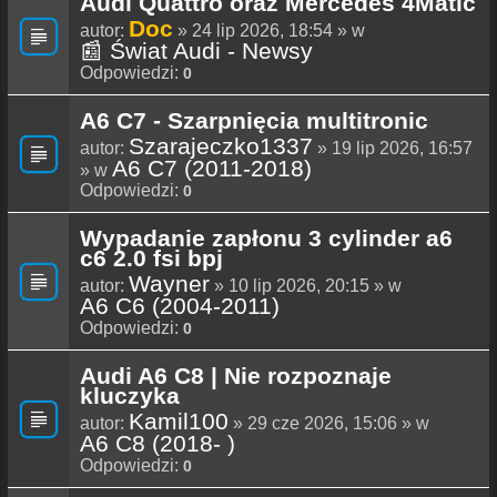
Audi Quattro oraz Mercedes 4Matic
Doc
autor:
» 24 lip 2026, 18:54 » w
📰 Świat Audi - Newsy
Odpowiedzi:
0
A6 C7 - Szarpnięcia multitronic
Szarajeczko1337
autor:
» 19 lip 2026, 16:57
A6 C7 (2011-2018)
» w
Odpowiedzi:
0
Wypadanie zapłonu 3 cylinder a6
c6 2.0 fsi bpj
Wayner
autor:
» 10 lip 2026, 20:15 » w
A6 C6 (2004-2011)
Odpowiedzi:
0
Audi A6 C8 | Nie rozpoznaje
kluczyka
Kamil100
autor:
» 29 cze 2026, 15:06 » w
A6 C8 (2018- )
Odpowiedzi:
0