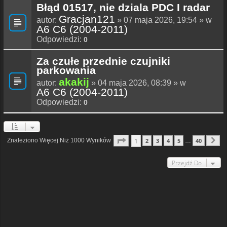
Błąd 01517, nie dziala PDC I radar
Gracjan121
autor:
» 07 maja 2026, 19:54 » w
A6 C6 (2004-2011)
Odpowiedzi:
0
Za czułe przednie czujniki
parkowania
akakij
autor:
» 04 maja 2026, 08:39 » w
A6 C6 (2004-2011)
Odpowiedzi:
0
Strona
1
Z
40
1
Znaleziono Więcej Niż 1000 Wyników
2
3
4
5
40
…
N
Przejdź Do