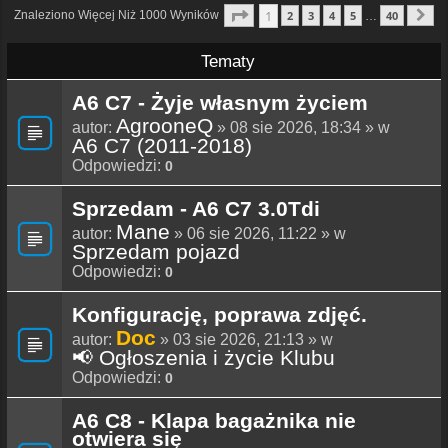
Strona
1
Z
40
1
Znaleziono Więcej Niż 1000 Wyników
2
3
4
5
40
…
N
Tematy
A6 C7 - Żyje własnym życiem
AgrooneQ
autor:
» 08 sie 2026, 18:34 » w
A6 C7 (2011-2018)
Odpowiedzi:
0
Sprzedam - A6 C7 3.0Tdi
Mane
autor:
» 06 sie 2026, 11:22 » w
Sprzedam pojazd
Odpowiedzi:
0
Konfigurację, poprawa zdjęć.
Doc
autor:
» 03 sie 2026, 21:13 » w
📢 Ogłoszenia i życie Klubu
Odpowiedzi:
0
A6 C8 - Klapa bagażnika nie
otwiera się