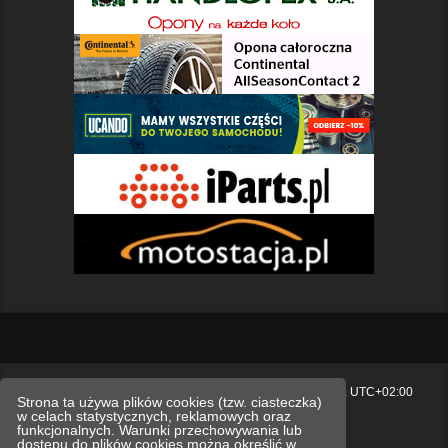
Strona główna
Usuń ciasteczka witryny
Strefa czasowa
UTC+02:00
Strona ta używa plików cookies (tzw. ciasteczka)
w celach statystycznych, reklamowych oraz
Polityka prywatności.
funkcjonalnych. Warunki przechowywania lub
dostępu do plików cookies można określić w
Technologię dostarcza
phpBB
® Forum Software © phpBB Limited