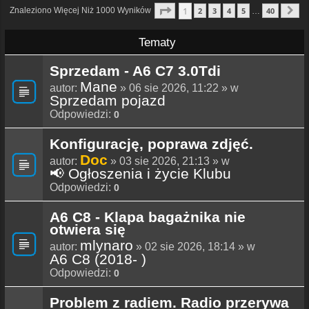
Strona
1
Z
40
1
Znaleziono Więcej Niż 1000 Wyników
2
3
4
5
40
…
N
Tematy
Sprzedam - A6 C7 3.0Tdi
Mane
autor:
» 06 sie 2026, 11:22 » w
Sprzedam pojazd
Odpowiedzi:
0
Konfigurację, poprawa zdjęć.
Doc
autor:
» 03 sie 2026, 21:13 » w
📢 Ogłoszenia i życie Klubu
Odpowiedzi:
0
A6 C8 - Klapa bagażnika nie
otwiera się
mlynaro
autor:
» 02 sie 2026, 18:14 » w
A6 C8 (2018- )
Odpowiedzi:
0
Problem z radiem. Radio przerywa