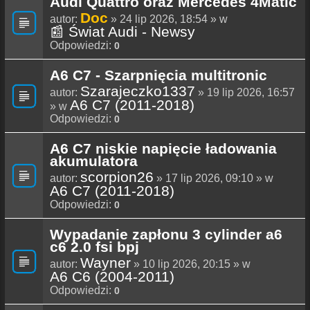
Audi Quattro oraz Mercedes 4Matic
Doc
autor:
» 24 lip 2026, 18:54 » w
📰 Świat Audi - Newsy
Odpowiedzi:
0
A6 C7 - Szarpnięcia multitronic
Szarajeczko1337
autor:
» 19 lip 2026, 16:57
A6 C7 (2011-2018)
» w
Odpowiedzi:
0
A6 C7 niskie napięcie ładowania
akumulatora
scorpion26
autor:
» 17 lip 2026, 09:10 » w
A6 C7 (2011-2018)
Odpowiedzi:
0
Wypadanie zapłonu 3 cylinder a6
c6 2.0 fsi bpj
Wayner
autor:
» 10 lip 2026, 20:15 » w
A6 C6 (2004-2011)
Odpowiedzi:
0