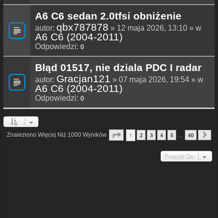
A6 C6 sedan 2.0tfsi obniżenie
qbx787878
autor:
» 12 maja 2026, 13:10 » w
A6 C6 (2004-2011)
Odpowiedzi:
0
Błąd 01517, nie dziala PDC I radar
Gracjan121
autor:
» 07 maja 2026, 19:54 » w
A6 C6 (2004-2011)
Odpowiedzi:
0
Strona
1
Z
40
1
Znaleziono Więcej Niż 1000 Wyników
2
3
4
5
40
…
N
Przejdź Do