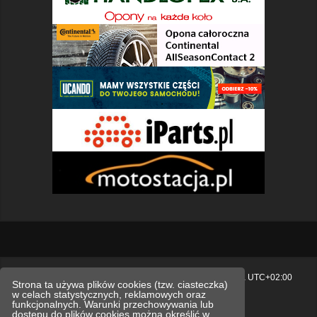
Strona główna
Usuń ciasteczka witryny
Strefa czasowa
UTC+02:00
Strona ta używa plików cookies (tzw. ciasteczka)
w celach statystycznych, reklamowych oraz
Polityka prywatności.
funkcjonalnych. Warunki przechowywania lub
dostępu do plików cookies można określić w
Technologię dostarcza
phpBB
® Forum Software © phpBB Limited