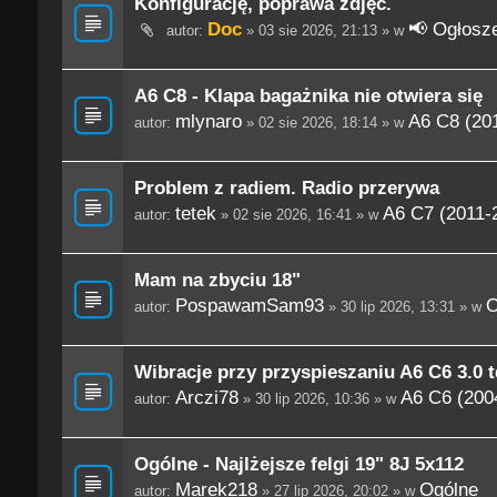
Konfigurację, poprawa zdjęć.
Doc
📢 Ogłosze
autor:
» 03 sie 2026, 21:13 » w
A6 C8 - Klapa bagażnika nie otwiera się
mlynaro
A6 C8 (201
autor:
» 02 sie 2026, 18:14 » w
Problem z radiem. Radio przerywa
tetek
A6 C7 (2011-
autor:
» 02 sie 2026, 16:41 » w
Mam na zbyciu 18"
PospawamSam93
O
autor:
» 30 lip 2026, 13:31 » w
Wibracje przy przyspieszaniu A6 C6 3.0 t
Arczi78
A6 C6 (200
autor:
» 30 lip 2026, 10:36 » w
Ogólne - Najlżejsze felgi 19" 8J 5x112
Marek218
Ogólne
autor:
» 27 lip 2026, 20:02 » w