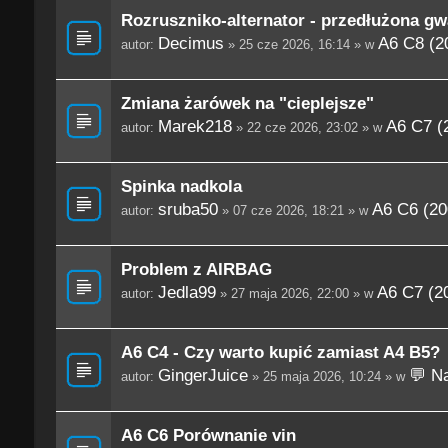
Rozruszniko-alternator - przedłużona gw
Decimus
A6 C8 (2
autor:
» 25 cze 2026, 16:14 » w
Zmiana żarówek na "cieplejsze"
Marek218
A6 C7 (
autor:
» 22 cze 2026, 23:02 » w
Spinka nadkola
sruba50
A6 C6 (20
autor:
» 07 cze 2026, 18:21 » w
Problem z AIRBAG
Jedla99
A6 C7 (2
autor:
» 27 maja 2026, 22:00 » w
A6 C4 - Czy warto kupić zamiast A4 B5?
GingerJuice
💬 Na
autor:
» 25 maja 2026, 10:24 » w
A6 C6 Porównanie vin