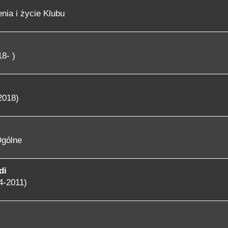
nia i życie Klubu
8- )
2018)
gólne
di
4-2011)