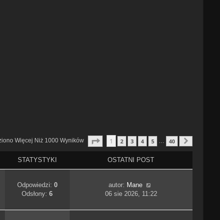
Strona
1
Z
40
1
ziono Więcej Niż 1000 Wyników
2
3
4
5
40
…
Następn
STATYSTYKI
OSTATNI POST
Odpowiedzi:
0
autor:
Mane
Odsłony:
6
06 sie 2026, 11:22