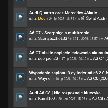
Audi Quattro oraz Mercedes 4Matic
Doc
📰 Świat Audi 
autor:
» 24 lip 2026, 18:54 » w
A6 C7 - Szarpnięcia multitronic
Szarajeczko1337
A
autor:
» 19 lip 2026, 16:57 » w
A6 C7 niskie napięcie ładowania akumula
scorpion26
A6 C7 (
autor:
» 17 lip 2026, 09:10 » w
Wypadanie zapłonu 3 cylinder a6 c6 2.0 fs
Wayner
A6 C6 (200
autor:
» 10 lip 2026, 20:15 » w
Audi A6 C8 | Nie rozpoznaje kluczyka
Kamil100
A6 C8 (2
autor:
» 29 cze 2026, 15:06 » w