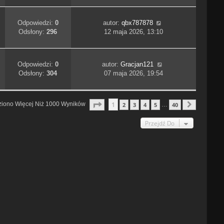
Odpowiedzi:
0
autor:
qbx787878
Odsłony:
296
12 maja 2026, 13:10
Odpowiedzi:
0
autor:
Gracjan121
Odsłony:
304
07 maja 2026, 19:54
Strona
1
Z
40
1
ziono Więcej Niż 1000 Wyników
2
3
4
5
40
…
Następn
Przejdź Do