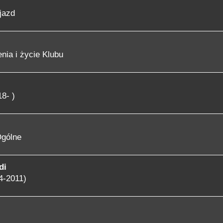
jazd
nia i życie Klubu
8- )
gólne
di
4-2011)