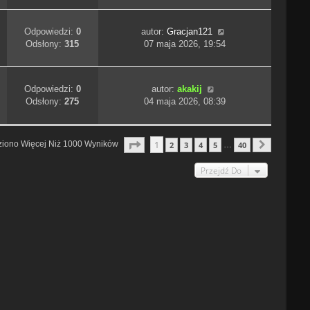
Odpowiedzi:
0
autor:
Gracjan121
Odsłony:
315
07 maja 2026, 19:54
Odpowiedzi:
0
autor:
akakij
Odsłony:
275
04 maja 2026, 08:39
Strona
1
Z
40
1
ziono Więcej Niż 1000 Wyników
2
3
4
5
40
…
Następn
Przejdź Do