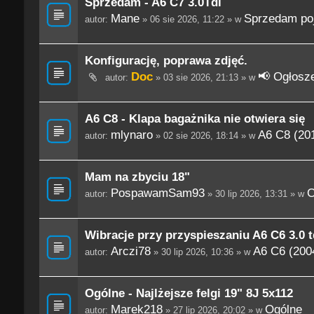
Sprzedam - A6 C7 3.0Tdi
Mane
Sprzedam po
autor:
» 06 sie 2026, 11:22 » w
Konfigurację, poprawa zdjęć.
Doc
📢 Ogłosze
autor:
» 03 sie 2026, 21:13 » w
A6 C8 - Klapa bagażnika nie otwiera się
mlynaro
A6 C8 (201
autor:
» 02 sie 2026, 18:14 » w
Mam na zbyciu 18"
PospawamSam93
O
autor:
» 30 lip 2026, 13:31 » w
Wibracje przy przyspieszaniu A6 C6 3.0 t
Arczi78
A6 C6 (200
autor:
» 30 lip 2026, 10:36 » w
Ogólne - Najlżejsze felgi 19" 8J 5x112
Marek218
Ogólne
autor:
» 27 lip 2026, 20:02 » w