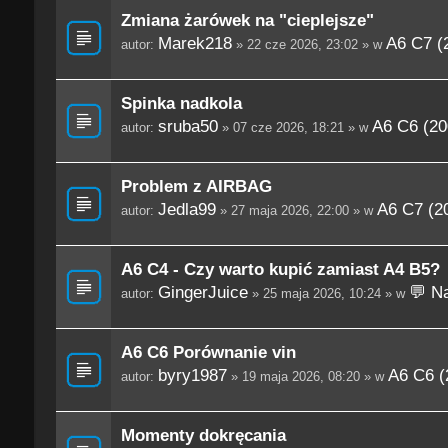
Zmiana żarówek na "cieplejsze"
Marek218
A6 C7 (
autor:
» 22 cze 2026, 23:02 » w
Spinka nadkola
sruba50
A6 C6 (20
autor:
» 07 cze 2026, 18:21 » w
Problem z AIRBAG
Jedla99
A6 C7 (2
autor:
» 27 maja 2026, 22:00 » w
A6 C4 - Czy warto kupić zamiast A4 B5?
GingerJuice
💬 Na
autor:
» 25 maja 2026, 10:24 » w
A6 C6 Porównanie vin
byry1987
A6 C6 (
autor:
» 19 maja 2026, 08:20 » w
Momenty dokręcania