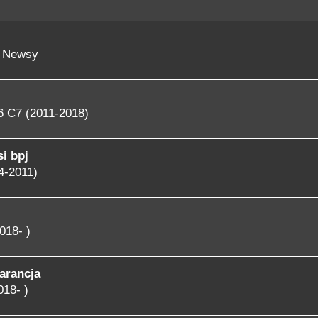
- Newsy
6 C7 (2011-2018)
i bpj
4-2011)
018- )
arancja
018- )