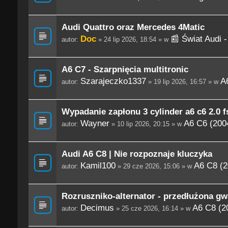
Audi Quattro oraz Mercedes 4Matic
Doc
📰 Świat Audi 
autor:
» 24 lip 2026, 18:54 » w
A6 C7 - Szarpnięcia multitronic
Szarajeczko1337
A
autor:
» 19 lip 2026, 16:57 » w
Wypadanie zapłonu 3 cylinder a6 c6 2.0 fs
Wayner
A6 C6 (200
autor:
» 10 lip 2026, 20:15 » w
Audi A6 C8 | Nie rozpoznaje kluczyka
Kamil100
A6 C8 (2
autor:
» 29 cze 2026, 15:06 » w
Rozruszniko-alternator - przedłużona gw
Decimus
A6 C8 (2
autor:
» 25 cze 2026, 16:14 » w