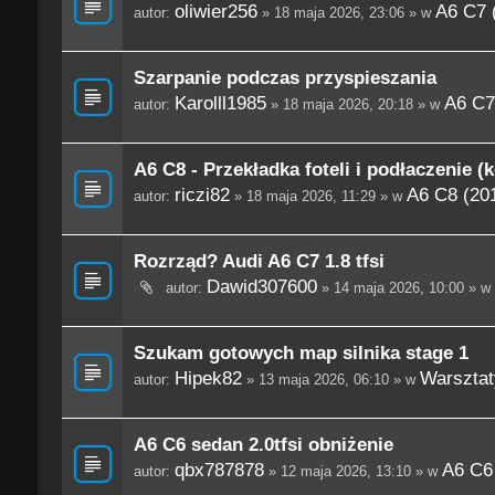
oliwier256
A6 C7 
autor:
» 18 maja 2026, 23:06 » w
Szarpanie podczas przyspieszania
Karolll1985
A6 C7
autor:
» 18 maja 2026, 20:18 » w
A6 C8 - Przekładka foteli i podłaczenie (
riczi82
A6 C8 (201
autor:
» 18 maja 2026, 11:29 » w
Rozrząd? Audi A6 C7 1.8 tfsi
Dawid307600
autor:
» 14 maja 2026, 10:00 » w
Szukam gotowych map silnika stage 1
Hipek82
Warsztaty
autor:
» 13 maja 2026, 06:10 » w
A6 C6 sedan 2.0tfsi obniżenie
qbx787878
A6 C6
autor:
» 12 maja 2026, 13:10 » w