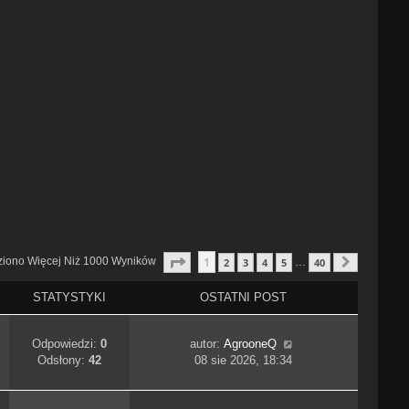
Strona
1
Z
40
1
ziono Więcej Niż 1000 Wyników
2
3
4
5
40
…
Następn
STATYSTYKI
OSTATNI POST
Odpowiedzi:
0
autor:
AgrooneQ
Odsłony:
42
08 sie 2026, 18:34