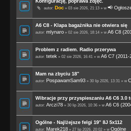
Konfigurację, poprawa zdjęć.
Doc
📢 Ogłosze
autor:
» 03 sie 2026, 21:13 » w
A6 C8 - Klapa bagażnika nie otwiera się
mlynaro
A6 C8 (201
autor:
» 02 sie 2026, 18:14 » w
Problem z radiem. Radio przerywa
tetek
A6 C7 (2011-
autor:
» 02 sie 2026, 16:41 » w
Mam na zbyciu 18"
PospawamSam93
O
autor:
» 30 lip 2026, 13:31 » w
Wibracje przy przyspieszaniu A6 C6 3.0 t
Arczi78
A6 C6 (200
autor:
» 30 lip 2026, 10:36 » w
Ogólne - Najlżejsze felgi 19" 8J 5x112
Marek218
Ogólne
autor:
» 27 lip 2026, 20:02 » w