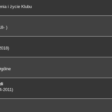
nia i życie Klubu
8- )
2018)
gólne
di
4-2011)