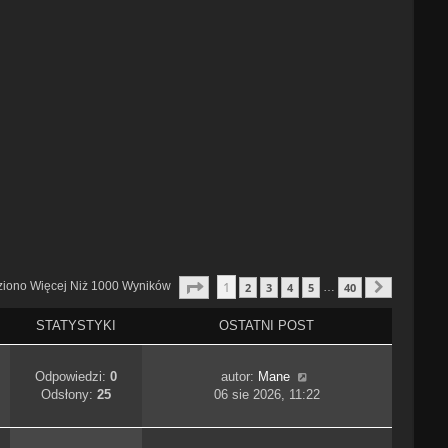
Strona
1
Z
40
1
ziono Więcej Niż 1000 Wyników
2
3
4
5
40
…
Następn
STATYSTYKI
OSTATNI POST
Odpowiedzi:
0
autor:
Mane
Odsłony:
25
06 sie 2026, 11:22