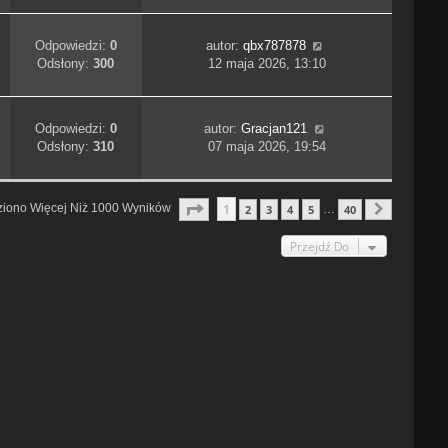
Odpowiedzi:
0
autor:
qbx787878
Odsłony:
300
12 maja 2026, 13:10
Odpowiedzi:
0
autor:
Gracjan121
Odsłony:
310
07 maja 2026, 19:54
Strona
1
Z
40
1
ziono Więcej Niż 1000 Wyników
2
3
4
5
40
…
Następn
Przejdź Do