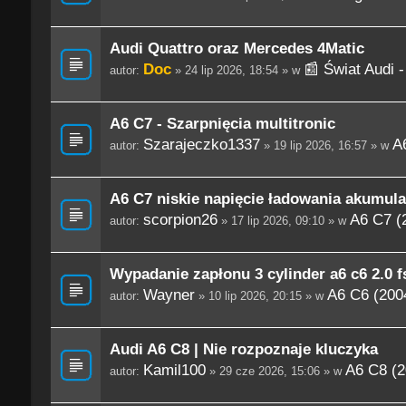
Audi Quattro oraz Mercedes 4Matic
Doc
📰 Świat Audi 
autor:
» 24 lip 2026, 18:54 » w
A6 C7 - Szarpnięcia multitronic
Szarajeczko1337
A
autor:
» 19 lip 2026, 16:57 » w
A6 C7 niskie napięcie ładowania akumula
scorpion26
A6 C7 (
autor:
» 17 lip 2026, 09:10 » w
Wypadanie zapłonu 3 cylinder a6 c6 2.0 fs
Wayner
A6 C6 (200
autor:
» 10 lip 2026, 20:15 » w
Audi A6 C8 | Nie rozpoznaje kluczyka
Kamil100
A6 C8 (2
autor:
» 29 cze 2026, 15:06 » w