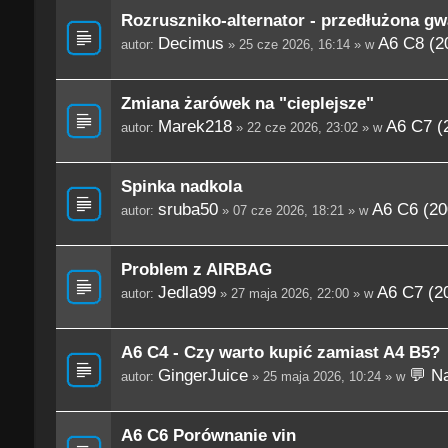
Rozruszniko-alternator - przedłużona gw
Decimus
A6 C8 (2
autor:
» 25 cze 2026, 16:14 » w
Zmiana żarówek na "cieplejsze"
Marek218
A6 C7 (
autor:
» 22 cze 2026, 23:02 » w
Spinka nadkola
sruba50
A6 C6 (20
autor:
» 07 cze 2026, 18:21 » w
Problem z AIRBAG
Jedla99
A6 C7 (2
autor:
» 27 maja 2026, 22:00 » w
A6 C4 - Czy warto kupić zamiast A4 B5?
GingerJuice
💬 Na
autor:
» 25 maja 2026, 10:24 » w
A6 C6 Porównanie vin