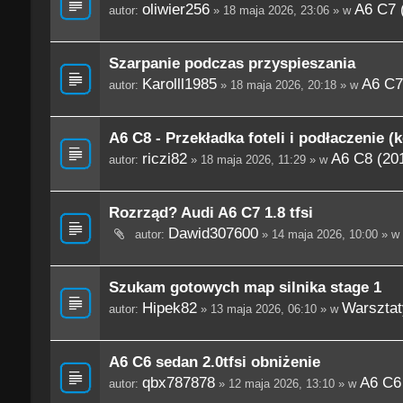
oliwier256
A6 C7 
autor:
» 18 maja 2026, 23:06 » w
Szarpanie podczas przyspieszania
Karolll1985
A6 C7
autor:
» 18 maja 2026, 20:18 » w
A6 C8 - Przekładka foteli i podłaczenie (
riczi82
A6 C8 (201
autor:
» 18 maja 2026, 11:29 » w
Rozrząd? Audi A6 C7 1.8 tfsi
Dawid307600
autor:
» 14 maja 2026, 10:00 » w
Szukam gotowych map silnika stage 1
Hipek82
Warsztaty
autor:
» 13 maja 2026, 06:10 » w
A6 C6 sedan 2.0tfsi obniżenie
qbx787878
A6 C6
autor:
» 12 maja 2026, 13:10 » w