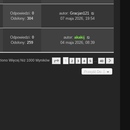
Odpowiedzi:
0
autor:
Gracjan121
Odsłony:
304
07 maja 2026, 19:54
Odpowiedzi:
0
autor:
akakij
Odsłony:
259
04 maja 2026, 08:39
Strona
1
Z
40
1
ziono Więcej Niż 1000 Wyników
2
3
4
5
40
…
Następn
Przejdź Do