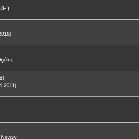
8- )
2018)
gólne
di
4-2011)
- Newsy