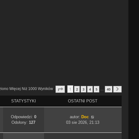
Strona
1
Z
40
1
ziono Więcej Niż 1000 Wyników
2
3
4
5
40
…
Następn
STATYSTYKI
OSTATNI POST
Odpowiedzi:
0
autor:
Doc
Odsłony:
127
03 sie 2026, 21:13