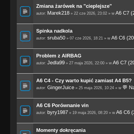
Zmiana żarówek na "cieplejsze"
Marek218
A6 C7 (
autor:
» 22 cze 2026, 23:02 » w
Spinka nadkola
sruba50
A6 C6 (20
autor:
» 07 cze 2026, 18:21 » w
Problem z AIRBAG
Jedla99
A6 C7 (2
autor:
» 27 maja 2026, 22:00 » w
A6 C4 - Czy warto kupić zamiast A4 B5?
GingerJuice
💬 Na
autor:
» 25 maja 2026, 10:24 » w
A6 C6 Porównanie vin
byry1987
A6 C6 (
autor:
» 19 maja 2026, 08:20 » w
Momenty dokręcania