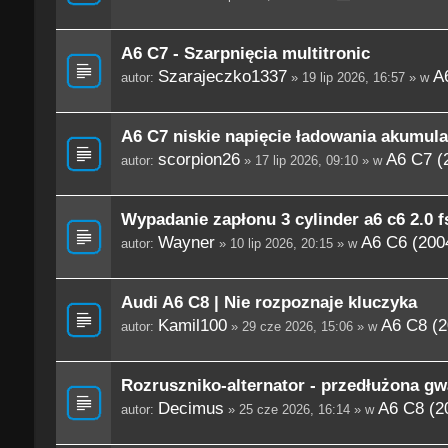
A6 C7 - Szarpnięcia multitronic
Szarajeczko1337
A
autor:
» 19 lip 2026, 16:57 » w
A6 C7 niskie napięcie ładowania akumula
scorpion26
A6 C7 (
autor:
» 17 lip 2026, 09:10 » w
Wypadanie zapłonu 3 cylinder a6 c6 2.0 fs
Wayner
A6 C6 (200
autor:
» 10 lip 2026, 20:15 » w
Audi A6 C8 | Nie rozpoznaje kluczyka
Kamil100
A6 C8 (2
autor:
» 29 cze 2026, 15:06 » w
Rozruszniko-alternator - przedłużona gw
Decimus
A6 C8 (2
autor:
» 25 cze 2026, 16:14 » w