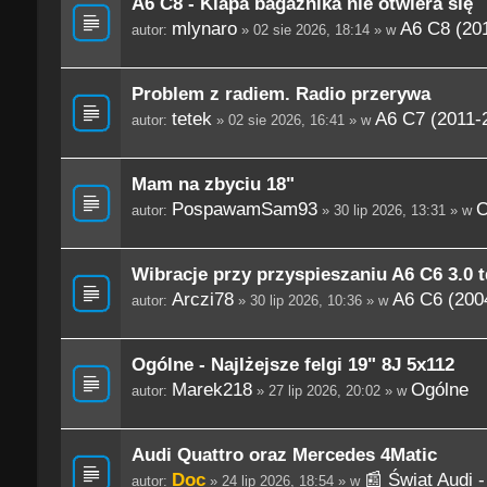
A6 C8 - Klapa bagażnika nie otwiera się
mlynaro
A6 C8 (201
autor:
» 02 sie 2026, 18:14 » w
Problem z radiem. Radio przerywa
tetek
A6 C7 (2011-
autor:
» 02 sie 2026, 16:41 » w
Mam na zbyciu 18"
PospawamSam93
O
autor:
» 30 lip 2026, 13:31 » w
Wibracje przy przyspieszaniu A6 C6 3.0 t
Arczi78
A6 C6 (200
autor:
» 30 lip 2026, 10:36 » w
Ogólne - Najlżejsze felgi 19" 8J 5x112
Marek218
Ogólne
autor:
» 27 lip 2026, 20:02 » w
Audi Quattro oraz Mercedes 4Matic
Doc
📰 Świat Audi 
autor:
» 24 lip 2026, 18:54 » w