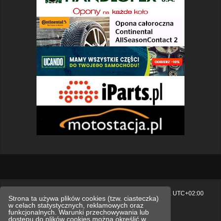
Strona główna
Usuń ciasteczka witryny
Strefa czasowa
UTC+02:00
Strona ta używa plików cookies (tzw. ciasteczka)
w celach statystycznych, reklamowych oraz
Polityka prywatności.
funkcjonalnych. Warunki przechowywania lub
dostępu do plików cookies można określić w
Technologię dostarcza
phpBB
® Forum Software © phpBB Limited