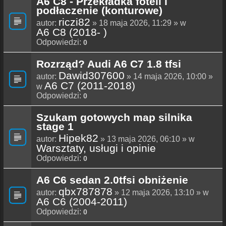
A6 C8 - Przekładka foteli i
podłaczenie (konturowe)
riczi82
autor:
» 18 maja 2026, 11:29 » w
A6 C8 (2018- )
Odpowiedzi:
0
Rozrząd? Audi A6 C7 1.8 tfsi
Dawid307600
autor:
» 14 maja 2026, 10:00 »
A6 C7 (2011-2018)
w
Odpowiedzi:
0
Szukam gotowych map silnika
stage 1
Hipek82
autor:
» 13 maja 2026, 06:10 » w
Warsztaty, usługi i opinie
Odpowiedzi:
0
A6 C6 sedan 2.0tfsi obniżenie
qbx787878
autor:
» 12 maja 2026, 13:10 » w
A6 C6 (2004-2011)
Odpowiedzi:
0