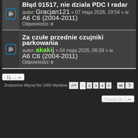
Błąd 01517, nie dziala PDC I radar
Gracjan121
autor:
» 07 maja 2026, 19:54 » w
A6 C6 (2004-2011)
Odpowiedzi:
0
Za czułe przednie czujniki
parkowania
akakij
autor:
» 04 maja 2026, 08:39 » w
A6 C6 (2004-2011)
Odpowiedzi:
0
Strona
1
Z
40
1
Znaleziono Więcej Niż 1000 Wyników
2
3
4
5
40
…
N
Przejdź Do