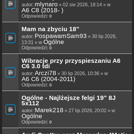
mlynaro
autor:
» 02 sie 2026, 18:14 » w
A6 C8 (2018- )
Odpowiedzi:
0
Mam na zbyciu 18"
PospawamSam93
autor:
» 30 lip 2026,
Ogólne
13:31 » w
Odpowiedzi:
0
Wibracje przy przyspieszaniu A6
C6 3.0 tdi
Arczi78
autor:
» 30 lip 2026, 10:36 » w
A6 C6 (2004-2011)
Odpowiedzi:
0
Ogólne - Najlżejsze felgi 19" 8J
5x112
Marek218
autor:
» 27 lip 2026, 20:02 » w
Ogólne
Odpowiedzi:
0