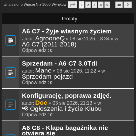
Strona
1
Z
40
1
Znaleziono Więcej Niż 1000 Wyników
2
3
4
5
40
…
N
Tematy
A6 C7 - Żyje własnym życiem
AgrooneQ
autor:
» 08 sie 2026, 18:34 » w
A6 C7 (2011-2018)
Odpowiedzi:
0
Sprzedam - A6 C7 3.0Tdi
Mane
autor:
» 06 sie 2026, 11:22 » w
Sprzedam pojazd
Odpowiedzi:
0
Konfigurację, poprawa zdjęć.
Doc
autor:
» 03 sie 2026, 21:13 » w
📢 Ogłoszenia i życie Klubu
Odpowiedzi:
0
A6 C8 - Klapa bagażnika nie
otwiera się