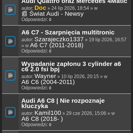
Audi Quattro oraz Mercedes 4Matic
Doc
autor:
» 24 lip 2026, 18:54 » w
📰 Świat Audi - Newsy
Odpowiedzi:
0
A6 C7 - Szarpnięcia multitronic
Szarajeczko1337
autor:
» 19 lip 2026, 16:57
A6 C7 (2011-2018)
» w
Odpowiedzi:
0
Wypadanie zapłonu 3 cylinder a6
c6 2.0 fsi bpj
Wayner
autor:
» 10 lip 2026, 20:15 » w
A6 C6 (2004-2011)
Odpowiedzi:
0
Audi A6 C8 | Nie rozpoznaje
kluczyka
Kamil100
autor:
» 29 cze 2026, 15:06 » w
A6 C8 (2018- )
Odpowiedzi:
0