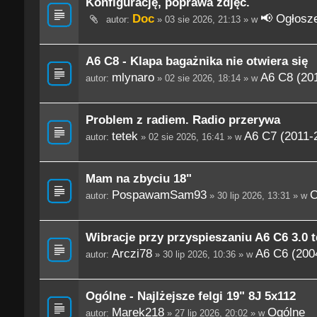
Konfigurację, poprawa zdjęć.
Doc
📢 Ogłosze
autor:
» 03 sie 2026, 21:13 » w
A6 C8 - Klapa bagażnika nie otwiera się
mlynaro
A6 C8 (201
autor:
» 02 sie 2026, 18:14 » w
Problem z radiem. Radio przerywa
tetek
A6 C7 (2011-
autor:
» 02 sie 2026, 16:41 » w
Mam na zbyciu 18"
PospawamSam93
O
autor:
» 30 lip 2026, 13:31 » w
Wibracje przy przyspieszaniu A6 C6 3.0 t
Arczi78
A6 C6 (200
autor:
» 30 lip 2026, 10:36 » w
Ogólne - Najlżejsze felgi 19" 8J 5x112
Marek218
Ogólne
autor:
» 27 lip 2026, 20:02 » w