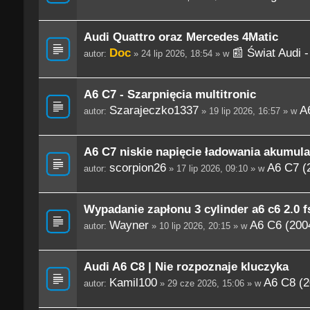
Audi Quattro oraz Mercedes 4Matic
Doc
📰 Świat Audi 
autor:
» 24 lip 2026, 18:54 » w
A6 C7 - Szarpnięcia multitronic
Szarajeczko1337
A
autor:
» 19 lip 2026, 16:57 » w
A6 C7 niskie napięcie ładowania akumula
scorpion26
A6 C7 (
autor:
» 17 lip 2026, 09:10 » w
Wypadanie zapłonu 3 cylinder a6 c6 2.0 fs
Wayner
A6 C6 (200
autor:
» 10 lip 2026, 20:15 » w
Audi A6 C8 | Nie rozpoznaje kluczyka
Kamil100
A6 C8 (2
autor:
» 29 cze 2026, 15:06 » w