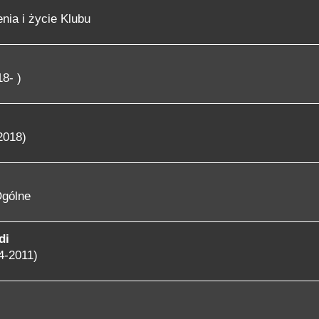
nia i życie Klubu
8- )
2018)
gólne
di
4-2011)