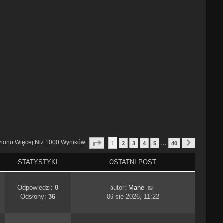
Strona
1
Z
40
1
ziono Więcej Niż 1000 Wyników
2
3
4
5
40
…
Następn
STATYSTYKI
OSTATNI POST
Odpowiedzi:
0
autor:
Mane
Odsłony:
36
06 sie 2026, 11:22