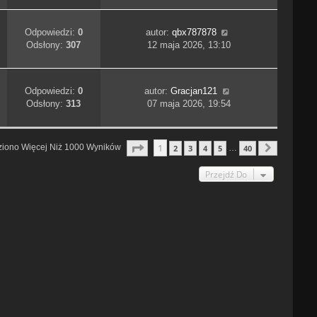
Odpowiedzi:
0
autor:
qbx787878
Odsłony:
307
12 maja 2026, 13:10
Odpowiedzi:
0
autor:
Gracjan121
Odsłony:
313
07 maja 2026, 19:54
Strona
1
Z
40
1
ziono Więcej Niż 1000 Wyników
2
3
4
5
40
…
Następn
Przejdź Do