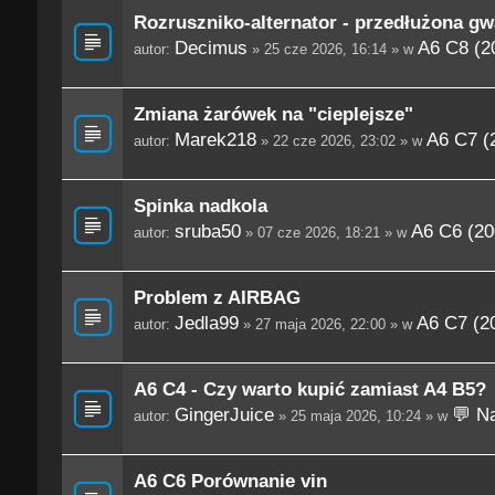
Rozruszniko-alternator - przedłużona gw
Decimus
A6 C8 (2
autor:
» 25 cze 2026, 16:14 » w
Zmiana żarówek na "cieplejsze"
Marek218
A6 C7 (
autor:
» 22 cze 2026, 23:02 » w
Spinka nadkola
sruba50
A6 C6 (20
autor:
» 07 cze 2026, 18:21 » w
Problem z AIRBAG
Jedla99
A6 C7 (2
autor:
» 27 maja 2026, 22:00 » w
A6 C4 - Czy warto kupić zamiast A4 B5?
GingerJuice
💬 Na
autor:
» 25 maja 2026, 10:24 » w
A6 C6 Porównanie vin