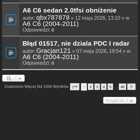
A6 C6 sedan 2.0tfsi obniżenie
qbx787878
autor:
» 12 maja 2026, 13:10 » w
A6 C6 (2004-2011)
Odpowiedzi:
0
Błąd 01517, nie dziala PDC I radar
Gracjan121
autor:
» 07 maja 2026, 19:54 » w
A6 C6 (2004-2011)
Odpowiedzi:
0
Strona
1
Z
40
1
Znaleziono Więcej Niż 1000 Wyników
2
3
4
5
40
…
N
Przejdź Do