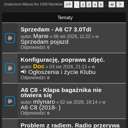
Strona
1
Z
40
1
Znaleziono Więcej Niż 1000 Wyników
2
3
4
5
40
…
N
Tematy
Sprzedam - A6 C7 3.0Tdi
Mane
autor:
» 06 sie 2026, 11:22 » w
Sprzedam pojazd
Odpowiedzi:
0
Konfigurację, poprawa zdjęć.
Doc
autor:
» 03 sie 2026, 21:13 » w
📢 Ogłoszenia i życie Klubu
Odpowiedzi:
0
A6 C8 - Klapa bagażnika nie
otwiera się
mlynaro
autor:
» 02 sie 2026, 18:14 » w
A6 C8 (2018- )
Odpowiedzi:
0
Problem z radiem. Radio przerywa