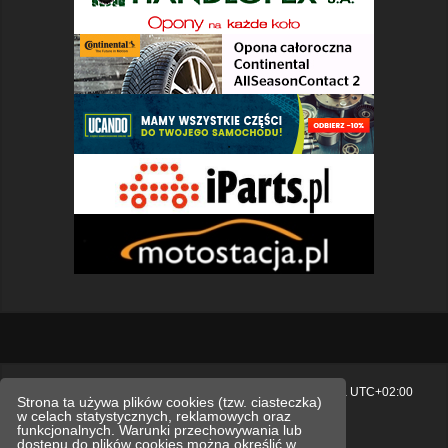
Strona główna
Usuń ciasteczka witryny
Strefa czasowa
UTC+02:00
Strona ta używa plików cookies (tzw. ciasteczka)
w celach statystycznych, reklamowych oraz
Polityka prywatności.
funkcjonalnych. Warunki przechowywania lub
dostępu do plików cookies można określić w
Technologię dostarcza
phpBB
® Forum Software © phpBB Limited