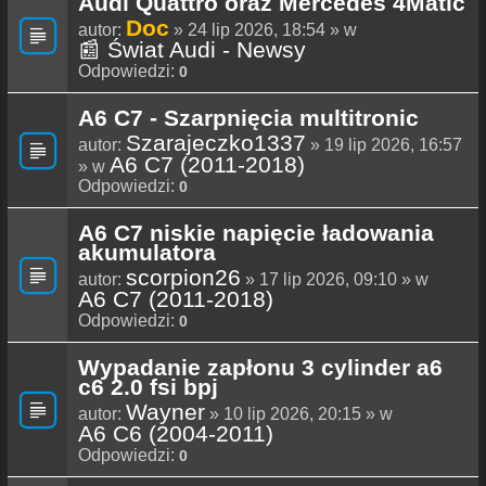
Audi Quattro oraz Mercedes 4Matic
Doc
autor:
» 24 lip 2026, 18:54 » w
📰 Świat Audi - Newsy
Odpowiedzi:
0
A6 C7 - Szarpnięcia multitronic
Szarajeczko1337
autor:
» 19 lip 2026, 16:57
A6 C7 (2011-2018)
» w
Odpowiedzi:
0
A6 C7 niskie napięcie ładowania
akumulatora
scorpion26
autor:
» 17 lip 2026, 09:10 » w
A6 C7 (2011-2018)
Odpowiedzi:
0
Wypadanie zapłonu 3 cylinder a6
c6 2.0 fsi bpj
Wayner
autor:
» 10 lip 2026, 20:15 » w
A6 C6 (2004-2011)
Odpowiedzi:
0