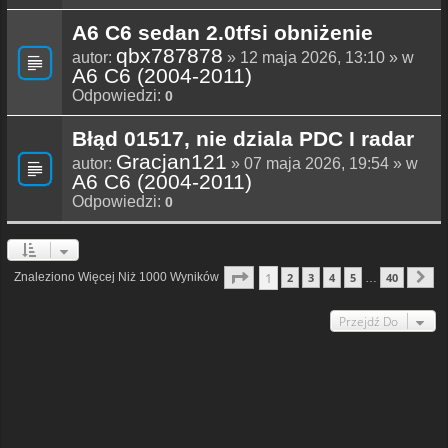
A6 C6 sedan 2.0tfsi obniżenie
qbx787878
autor:
» 12 maja 2026, 13:10 » w
A6 C6 (2004-2011)
Odpowiedzi:
0
Błąd 01517, nie dziala PDC I radar
Gracjan121
autor:
» 07 maja 2026, 19:54 » w
A6 C6 (2004-2011)
Odpowiedzi:
0
Strona
1
Z
40
1
Znaleziono Więcej Niż 1000 Wyników
2
3
4
5
40
…
N
Przejdź Do