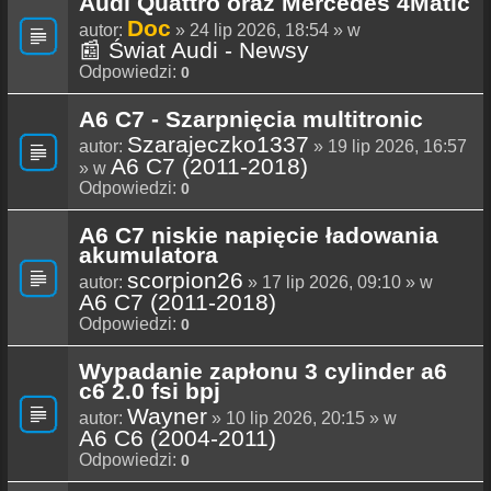
Audi Quattro oraz Mercedes 4Matic
Doc
autor:
» 24 lip 2026, 18:54 » w
📰 Świat Audi - Newsy
Odpowiedzi:
0
A6 C7 - Szarpnięcia multitronic
Szarajeczko1337
autor:
» 19 lip 2026, 16:57
A6 C7 (2011-2018)
» w
Odpowiedzi:
0
A6 C7 niskie napięcie ładowania
akumulatora
scorpion26
autor:
» 17 lip 2026, 09:10 » w
A6 C7 (2011-2018)
Odpowiedzi:
0
Wypadanie zapłonu 3 cylinder a6
c6 2.0 fsi bpj
Wayner
autor:
» 10 lip 2026, 20:15 » w
A6 C6 (2004-2011)
Odpowiedzi:
0