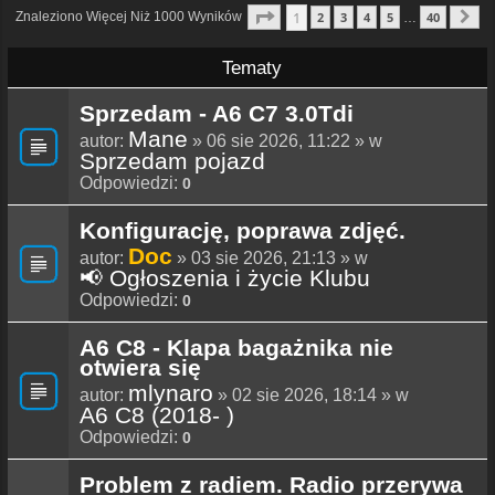
Strona
1
Z
40
1
Znaleziono Więcej Niż 1000 Wyników
2
3
4
5
40
…
N
Tematy
Sprzedam - A6 C7 3.0Tdi
Mane
autor:
» 06 sie 2026, 11:22 » w
Sprzedam pojazd
Odpowiedzi:
0
Konfigurację, poprawa zdjęć.
Doc
autor:
» 03 sie 2026, 21:13 » w
📢 Ogłoszenia i życie Klubu
Odpowiedzi:
0
A6 C8 - Klapa bagażnika nie
otwiera się
mlynaro
autor:
» 02 sie 2026, 18:14 » w
A6 C8 (2018- )
Odpowiedzi:
0
Problem z radiem. Radio przerywa