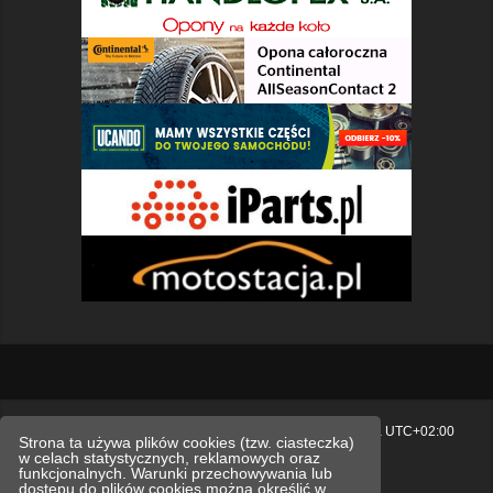
Strona główna
Usuń ciasteczka witryny
Strefa czasowa
UTC+02:00
Strona ta używa plików cookies (tzw. ciasteczka)
w celach statystycznych, reklamowych oraz
Polityka prywatności.
funkcjonalnych. Warunki przechowywania lub
dostępu do plików cookies można określić w
Technologię dostarcza
phpBB
® Forum Software © phpBB Limited