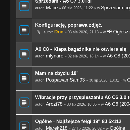
Sprzedam - A6 C7 3.0Tdi
Mane
Sprzedam po
autor:
» 06 sie 2026, 11:22 » w
Konfigurację, poprawa zdjęć.
Doc
📢 Ogłosze
autor:
» 03 sie 2026, 21:13 » w
A6 C8 - Klapa bagażnika nie otwiera się
mlynaro
A6 C8 (201
autor:
» 02 sie 2026, 18:14 » w
Mam na zbyciu 18"
PospawamSam93
O
autor:
» 30 lip 2026, 13:31 » w
Wibracje przy przyspieszaniu A6 C6 3.0 t
Arczi78
A6 C6 (200
autor:
» 30 lip 2026, 10:36 » w
Ogólne - Najlżejsze felgi 19" 8J 5x112
Marek218
Ogólne
autor:
» 27 lip 2026, 20:02 » w