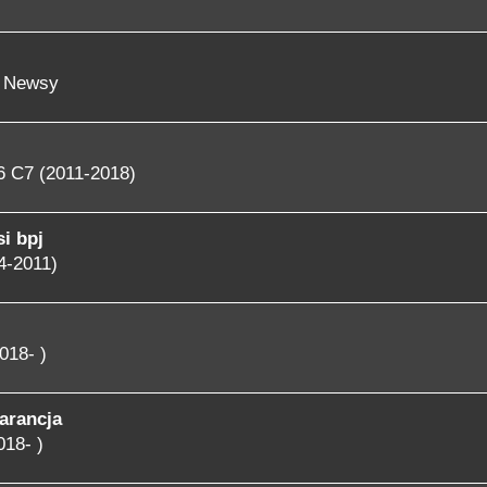
- Newsy
6 C7 (2011-2018)
i bpj
4-2011)
018- )
arancja
018- )