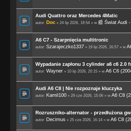
Audi Quattro oraz Mercedes 4Matic
Doc
📰 Świat Audi 
autor:
» 24 lip 2026, 18:54 » w
A6 C7 - Szarpnięcia multitronic
Szarajeczko1337
A
autor:
» 19 lip 2026, 16:57 » w
Wypadanie zapłonu 3 cylinder a6 c6 2.0 fs
Wayner
A6 C6 (200
autor:
» 10 lip 2026, 20:15 » w
Audi A6 C8 | Nie rozpoznaje kluczyka
Kamil100
A6 C8 (2
autor:
» 29 cze 2026, 15:06 » w
Rozruszniko-alternator - przedłużona gw
Decimus
A6 C8 (2
autor:
» 25 cze 2026, 16:14 » w