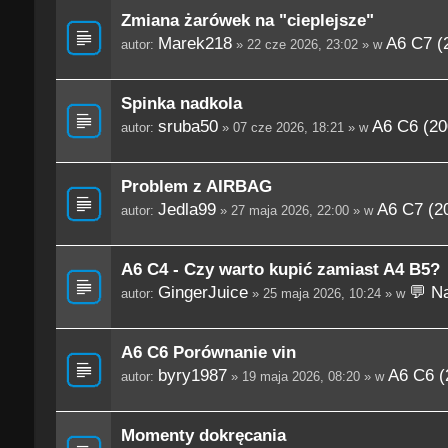
Zmiana żarówek na "cieplejsze"
Marek218
A6 C7 (
autor:
» 22 cze 2026, 23:02 » w
Spinka nadkola
sruba50
A6 C6 (20
autor:
» 07 cze 2026, 18:21 » w
Problem z AIRBAG
Jedla99
A6 C7 (2
autor:
» 27 maja 2026, 22:00 » w
A6 C4 - Czy warto kupić zamiast A4 B5?
GingerJuice
💬 Na
autor:
» 25 maja 2026, 10:24 » w
A6 C6 Porównanie vin
byry1987
A6 C6 (
autor:
» 19 maja 2026, 08:20 » w
Momenty dokręcania