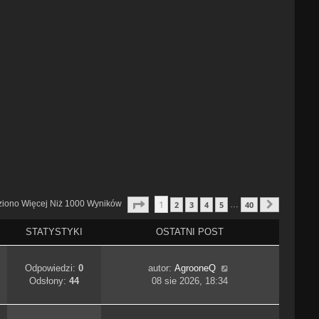
Strona
1
Z
40
1
ziono Więcej Niż 1000 Wyników
2
3
4
5
40
…
Następn
STATYSTYKI
OSTATNI POST
Odpowiedzi:
0
autor:
AgrooneQ
Odsłony:
44
08 sie 2026, 18:34