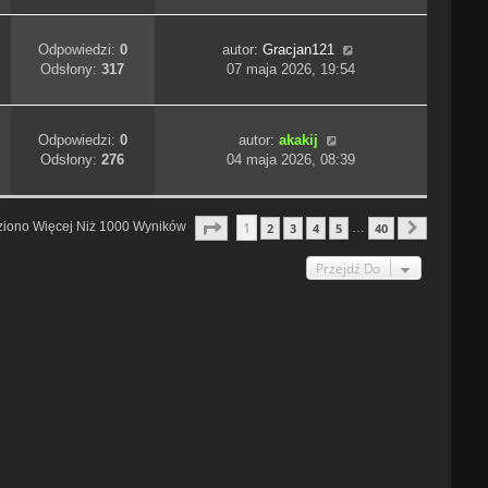
Odpowiedzi:
0
autor:
Gracjan121
Odsłony:
317
07 maja 2026, 19:54
Odpowiedzi:
0
autor:
akakij
Odsłony:
276
04 maja 2026, 08:39
Strona
1
Z
40
1
ziono Więcej Niż 1000 Wyników
2
3
4
5
40
…
Następn
Przejdź Do