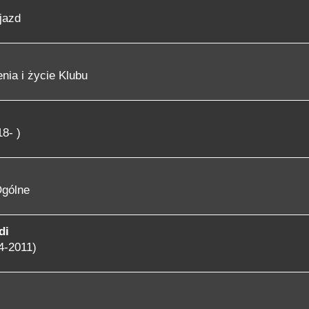
jazd
nia i życie Klubu
8- )
gólne
di
4-2011)