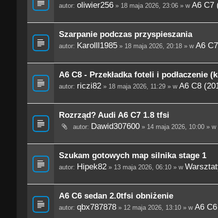
oliwier256
A6 C7 
autor:
» 18 maja 2026, 23:06 » w
Szarpanie podczas przyspieszania
Karolll1985
A6 C7
autor:
» 18 maja 2026, 20:18 » w
A6 C8 - Przekładka foteli i podłaczenie (
riczi82
A6 C8 (201
autor:
» 18 maja 2026, 11:29 » w
Rozrząd? Audi A6 C7 1.8 tfsi
Dawid307600
autor:
» 14 maja 2026, 10:00 » w
Szukam gotowych map silnika stage 1
Hipek82
Warsztaty
autor:
» 13 maja 2026, 06:10 » w
A6 C6 sedan 2.0tfsi obniżenie
qbx787878
A6 C6
autor:
» 12 maja 2026, 13:10 » w