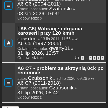
A6 C6 (2004-2011)
Szatanski
Ostatni post autor:
»
03 sie 2026, 16:31
Odpowiedzi:
5
[ A6 C5] Wibracje i drgania
karoserii przy 120 km/h
don
autor:
» 13 lis 2011, 11:56 » w
A6 C5 (1997-2005)
qwerty01
Ostatni post autor:
»
31 lip 2026, 12:57
Odpowiedzi:
90
1
4
5
6
7
…
A6 C7 - problem ze skrzynią 0ck po
remoncie
Czubsonik
autor:
» 23 lip 2026, 09:26 » w
A6 C7 (2011-2018)
Czubsonik
Ostatni post autor:
»
31 lip 2026, 08:42
Odpowiedzi:
2