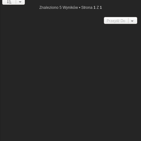
Znaleziono 5 Wyników • Strona
1
Z
1
Przejdź Do