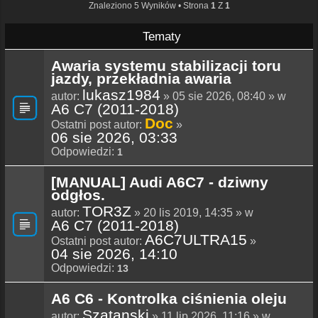
Znaleziono 5 Wyników • Strona
1
Z
1
Tematy
Awaria systemu stabilizacji toru
jazdy, przekładnia awaria
lukasz1984
autor:
» 05 sie 2026, 08:40 » w
A6 C7 (2011-2018)
Doc
Ostatni post autor:
»
06 sie 2026, 03:33
Odpowiedzi:
1
[MANUAL] Audi A6C7 - dziwny
odgłos.
TOR3Z
autor:
» 20 lis 2019, 14:35 » w
A6 C7 (2011-2018)
A6C7ULTRA15
Ostatni post autor:
»
04 sie 2026, 14:10
Odpowiedzi:
13
A6 C6 - Kontrolka ciśnienia oleju
Szatanski
autor:
» 11 lip 2026, 11:16 » w