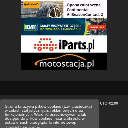
Strona główna
Usuń ciasteczka witryny
Strefa czasowa
UTC+02:00
Strona ta używa plików cookies (tzw. ciasteczka)
w celach statystycznych, reklamowych oraz
Polityka prywatności.
funkcjonalnych. Warunki przechowywania lub
dostępu do plików cookies można określić w
Technologię dostarcza
phpBB
® Forum Software © phpBB Limited
ustawieniach przeglądarki internetowej.
Polski pakiet językowy dostarcza
phpBB.pl
Dowiedz się więcej