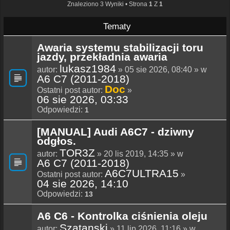
Znaleziono 3 Wyniki • Strona
1
Z
1
Tematy
Awaria systemu stabilizacji toru
jazdy, przekładnia awaria
lukasz1984
autor:
» 05 sie 2026, 08:40 » w
A6 C7 (2011-2018)
Doc
Ostatni post autor:
»
06 sie 2026, 03:33
Odpowiedzi:
1
[MANUAL] Audi A6C7 - dziwny
odgłos.
TOR3Z
autor:
» 20 lis 2019, 14:35 » w
A6 C7 (2011-2018)
A6C7ULTRA15
Ostatni post autor:
»
04 sie 2026, 14:10
Odpowiedzi:
13
A6 C6 - Kontrolka ciśnienia oleju
Szatanski
autor:
» 11 lip 2026, 11:16 » w