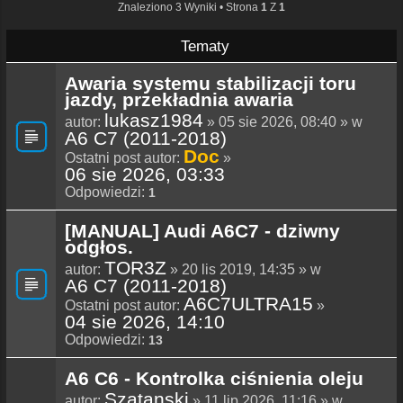
Znaleziono 3 Wyniki • Strona
1
Z
1
Tematy
Awaria systemu stabilizacji toru
jazdy, przekładnia awaria
lukasz1984
autor:
» 05 sie 2026, 08:40 » w
A6 C7 (2011-2018)
Doc
Ostatni post autor:
»
06 sie 2026, 03:33
Odpowiedzi:
1
[MANUAL] Audi A6C7 - dziwny
odgłos.
TOR3Z
autor:
» 20 lis 2019, 14:35 » w
A6 C7 (2011-2018)
A6C7ULTRA15
Ostatni post autor:
»
04 sie 2026, 14:10
Odpowiedzi:
13
A6 C6 - Kontrolka ciśnienia oleju
Szatanski
autor:
» 11 lip 2026, 11:16 » w