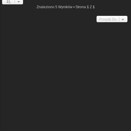
Znaleziono 5 Wyników • Strona
1
Z
1
Przejdź Do