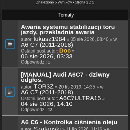
Znaleziono 5 Wyników • Strona
1
Z
1
Tematy
Awaria systemu stabilizacji toru
jazdy, przekładnia awaria
lukasz1984
autor:
» 05 sie 2026, 08:40 » w
A6 C7 (2011-2018)
Doc
Ostatni post autor:
»
06 sie 2026, 03:33
Odpowiedzi:
1
[MANUAL] Audi A6C7 - dziwny
odgłos.
TOR3Z
autor:
» 20 lis 2019, 14:35 » w
A6 C7 (2011-2018)
A6C7ULTRA15
Ostatni post autor:
»
04 sie 2026, 14:10
Odpowiedzi:
13
A6 C6 - Kontrolka ciśnienia oleju
Szatanski
autor:
» 11 lip 2026, 11:16 » w