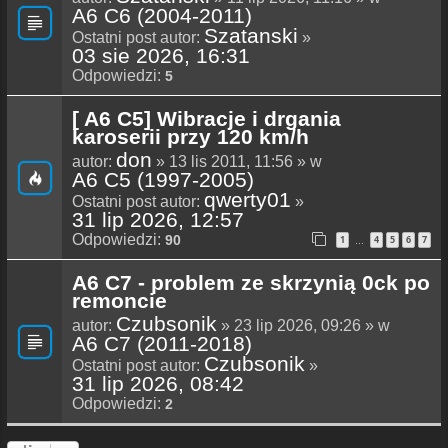
A6 C6 (2004-2011)
Szatanski
Ostatni post autor:
»
03 sie 2026, 16:31
Odpowiedzi:
5
[ A6 C5] Wibracje i drgania
karoserii przy 120 km/h
don
autor:
» 13 lis 2011, 11:56 » w
A6 C5 (1997-2005)
qwerty01
Ostatni post autor:
»
31 lip 2026, 12:57
Odpowiedzi:
90
1
4
5
6
7
…
A6 C7 - problem ze skrzynią 0ck po
remoncie
Czubsonik
autor:
» 23 lip 2026, 09:26 » w
A6 C7 (2011-2018)
Czubsonik
Ostatni post autor:
»
31 lip 2026, 08:42
Odpowiedzi:
2