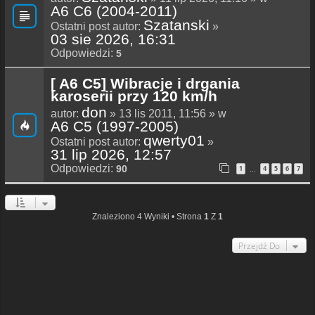
A6 C6 (2004-2011)
Szatanski
Ostatni post autor:
»
03 sie 2026, 16:31
Odpowiedzi:
5
[ A6 C5] Wibracje i drgania
karoserii przy 120 km/h
don
autor:
» 13 lis 2011, 11:56 » w
A6 C5 (1997-2005)
qwerty01
Ostatni post autor:
»
31 lip 2026, 12:57
Odpowiedzi:
90
1
4
5
6
7
…
Znaleziono 4 Wyniki • Strona
1
Z
1
Przejdź Do