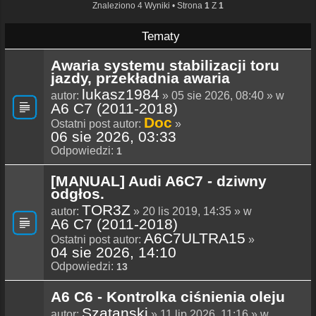
Znaleziono 4 Wyniki • Strona
1
Z
1
Tematy
Awaria systemu stabilizacji toru
jazdy, przekładnia awaria
lukasz1984
autor:
» 05 sie 2026, 08:40 » w
A6 C7 (2011-2018)
Doc
Ostatni post autor:
»
06 sie 2026, 03:33
Odpowiedzi:
1
[MANUAL] Audi A6C7 - dziwny
odgłos.
TOR3Z
autor:
» 20 lis 2019, 14:35 » w
A6 C7 (2011-2018)
A6C7ULTRA15
Ostatni post autor:
»
04 sie 2026, 14:10
Odpowiedzi:
13
A6 C6 - Kontrolka ciśnienia oleju
Szatanski
autor:
» 11 lip 2026, 11:16 » w