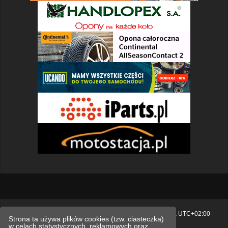
Strona główna
Usuń ciasteczka witryny
Strefa czasowa
UTC+02:00
Strona ta używa plików cookies (tzw. ciasteczka)
w celach statystycznych, reklamowych oraz
Polityka prywatności.